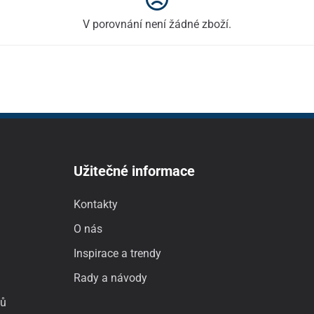
V porovnání není žádné zboží.
Užitečné informace
Kontakty
O nás
Inspirace a trendy
Rady a návody
jů