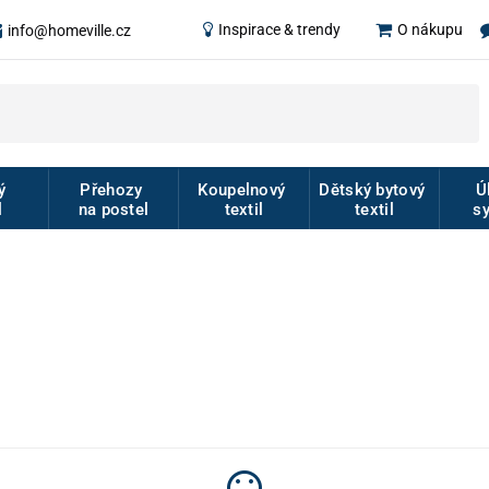
Inspirace & trendy
O nákupu
info@homeville.cz
vý
Přehozy
Koupelnový
Dětský bytový
Ú
l
na postel
textil
textil
s