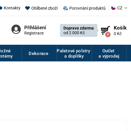
CZ
Kontakty
Oblíbené zboží
Porovnání produktů
Přihlášení
Košík
Doprava zdarma
od 2 000 Kč
Registrace
0 Kč
0
ložné
Paletové polstry
Outlet
Dekorace
ystémy
a doplňky
a výprodej