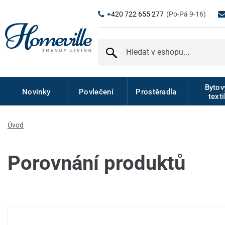
+420 722 655 277
(Po-Pá 9-16)
Byto
Novinky
Povlečení
Prostěradla
texti
Úvod
Porovnání produktů