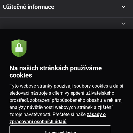
Užitečné informace
Akce a novinky e-mailem
Odeslat
Na našich stránkách používáme
Souhlasím se
zásadami zpracování osobních údajů
cookies
Tyto webové stránky používají soubory cookies a další
sledovací nástroje s cílem vylepšení uživatelského
prostředí, zobrazení přizpůsobeného obsahu a reklam,
CZ
analýzy návštěvnosti webových stránek a zjištění
zdroje návštěvnosti. Přečtěte si naše
zásady o
zpracování osobních údajů
.
Ne, nesouhlasím