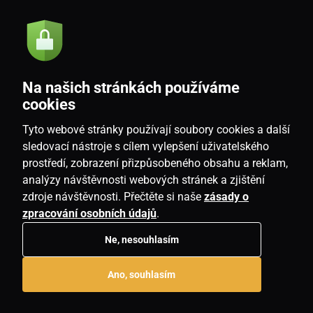
Akce a novinky e-mailem
Odeslat
Na našich stránkách používáme
Souhlasím se
zásadami zpracování osobních údajů
cookies
Tyto webové stránky používají soubory cookies a další
sledovací nástroje s cílem vylepšení uživatelského
prostředí, zobrazení přizpůsobeného obsahu a reklam,
CZ
analýzy návštěvnosti webových stránek a zjištění
zdroje návštěvnosti. Přečtěte si naše
zásady o
zpracování osobních údajů
.
Ne, nesouhlasím
Copyright © 2026
www.homeville.cz
. Všechna práva vyhrazena.
Ano, souhlasím
E-shop vytvořila
SIMPLIA.cz