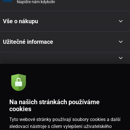
Napište nám kdykoliv
Vše o nákupu
Užitečné informace
Akce a novinky e-mailem
Odeslat
Na našich stránkách používáme
Souhlasím se
zásadami zpracování osobních údajů
cookies
Tyto webové stránky používají soubory cookies a další
sledovací nástroje s cílem vylepšení uživatelského