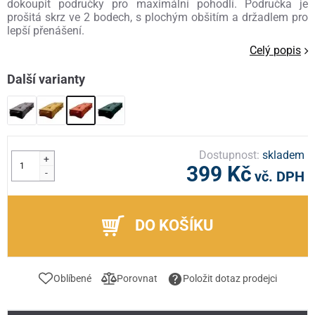
dokoupit područky pro maximální pohodlí. Područka je
prošitá skrz ve 2 bodech, s plochým obšitím a držadlem pro
lepší přenášení.
Celý popis
Další varianty
Dostupnost:
skladem
+
399 Kč
-
vč. DPH
DO KOŠÍKU
Oblíbené
Porovnat
Položit dotaz prodejci