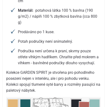
cm
Materiál:
potahová látka 100 % bavlna (190
g/m2) / náplň 100 % zbytková bavlna (cca 800
g)
Prodáváno po 1 kuse.
Potah područky není snímatelný.
Područka není určena k praní, skvrny pouze
otřete vlhkým hadříkem. Chraňte před mokrem a
vlhkem - bavlněné područky dlouho vysychají.
Kolekce GARDEN SPIRIT je stvořena pro pohodlného
posezení nejen v interiéru, ale i pro pohodu venku.
Kolekci spojují tlumené syté barvy a rozměry pasující na
paletový nábytek.