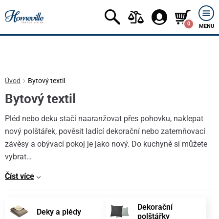
0
MENU
Úvod
Bytový textil
Bytový textil
Pléd nebo deku stačí naaranžovat přes pohovku, naklepat
nový polštářek, pověsit ladící dekorační nebo zatemňovací
závěsy a obývací pokoj je jako nový. Do kuchyně si můžete
vybrat…
Číst více
Dekorační
Deky a plédy
polštářky