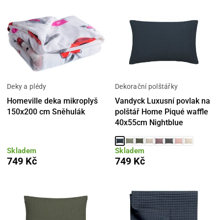
Deky a plédy
Dekorační polštářky
Homeville deka mikroplyš
Vandyck Luxusní povlak na
150x200 cm Sněhulák
polštář Home Piqué waffle
40x55cm Nightblue
Skladem
Skladem
749 Kč
749 Kč