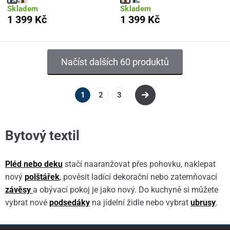
Skladem
Skladem
1 399 Kč
1 399 Kč
Načíst dalších 60 produktů
1
2
3
Bytový textil
Pléd nebo deku
stačí naaranžovat přes pohovku, naklepat
nový
polštářek
, pověsit ladící dekorační nebo zatemňovací
závěsy
a obývací pokoj je jako nový. Do kuchyně si můžete
vybrat nové
podsedáky
na jídelní židle nebo vybrat
ubrusy
.