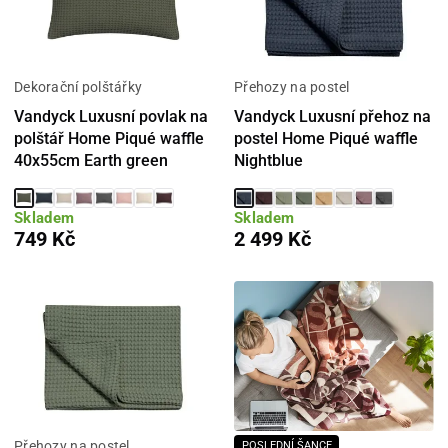
Dekorační polštářky
Přehozy na postel
Vandyck Luxusní povlak na
Vandyck Luxusní přehoz na
polštář Home Piqué waffle
postel Home Piqué waffle
40x55cm Earth green
Nightblue
Skladem
Skladem
749 Kč
2 499 Kč
Přehozy na postel
POSLEDNÍ ŠANCE