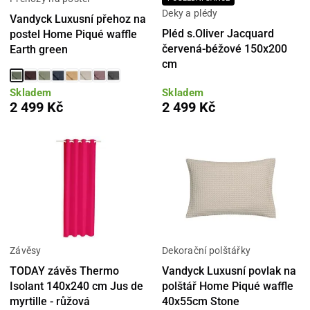
Deky a plédy
Vandyck Luxusní přehoz na
Pléd s.Oliver Jacquard
postel Home Piqué waffle
červená-béžové 150x200
Earth green
cm
Skladem
Skladem
2 499 Kč
2 499 Kč
Závěsy
Dekorační polštářky
TODAY závěs Thermo
Vandyck Luxusní povlak na
Isolant 140x240 cm Jus de
polštář Home Piqué waffle
myrtille - růžová
40x55cm Stone