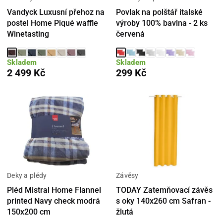
Vandyck Luxusní přehoz na
Povlak na polštář italské
postel Home Piqué waffle
výroby 100% bavlna - 2 ks
Winetasting
červená
Skladem
Skladem
2 499 Kč
299 Kč
Deky a plédy
Závěsy
Pléd Mistral Home Flannel
TODAY Zatemňovací závěs
printed Navy check modrá
s oky 140x260 cm Safran -
150x200 cm
žlutá