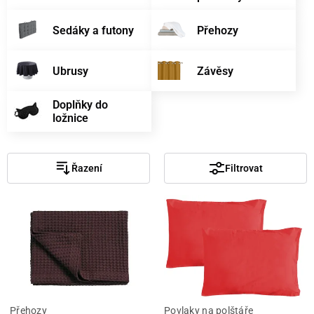
Sedáky a futony
Přehozy
Ubrusy
Závěsy
Doplňky do
ložnice
Řazení
Filtrovat
Přehozy
Povlaky na polštáře