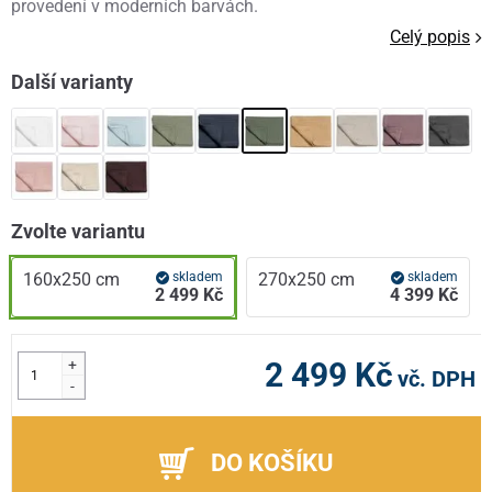
provedení v moderních barvách.
Celý popis
Další varianty
Zvolte variantu
160x250 cm
skladem
270x250 cm
skladem
2 499 Kč
4 399 Kč
+
2 499 Kč
vč. DPH
-
DO KOŠÍKU