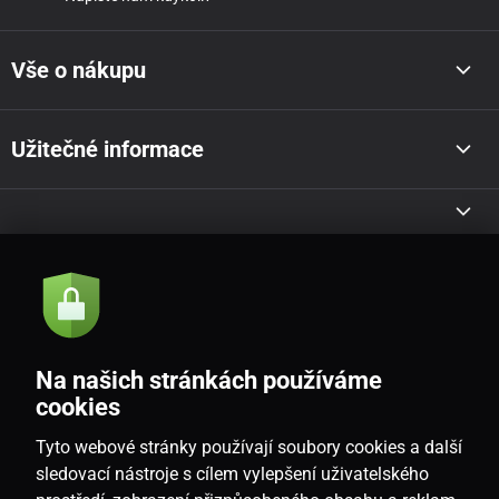
Vše o nákupu
Užitečné informace
Akce a novinky e-mailem
Odeslat
Na našich stránkách používáme
Souhlasím se
zásadami zpracování osobních údajů
cookies
Tyto webové stránky používají soubory cookies a další
sledovací nástroje s cílem vylepšení uživatelského