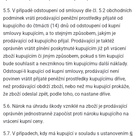
5.5. V případě odstoupení od smlouvy dle čl. 5.2 obchodních
podmínek vrátí prodávající peněžní prostředky přijaté od
kupujícího do čtrnácti (14) dnů od odstoupení od kupní
smlouvy kupujícím, a to stejným způsobem, jakým je
prodávající od kupujícího přijal. Prodávající je taktéž
oprávněn vrátit plnění poskytnuté kupujícím již při vrácení
zboží kupujícím či jiným způsobem, pokud s tím kupující
bude souhlasit a nevzniknou tím kupujícímu další náklady.
Odstoupí-li kupující od kupní smlouvy, prodávající není
povinen vrátit přijaté peněžní prostředky kupujícímu dříve,
než prodávající obdrží zboží, nebo než mu kupující prokáže,
že zboží odeslal zpět, podle toho, co nastane dříve.
5.6. Nárok na úhradu škody vzniklé na zboží je prodávající
oprávněn jednostranně započíst proti nároku kupujícího na
vrácení kupní ceny.
5.7. V případech, kdy má kupující v souladu s ustanovením §