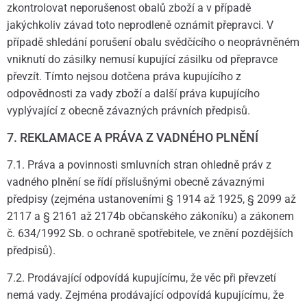
zkontrolovat neporušenost obalů zboží a v případě
jakýchkoliv závad toto neprodleně oznámit přepravci. V
případě shledání porušení obalu svědčícího o neoprávněném
vniknutí do zásilky nemusí kupující zásilku od přepravce
převzít. Tímto nejsou dotčena práva kupujícího z
odpovědnosti za vady zboží a další práva kupujícího
vyplývající z obecně závazných právních předpisů.
7. REKLAMACE A PRÁVA Z VADNÉHO PLNĚNÍ
7.1. Práva a povinnosti smluvních stran ohledně práv z
vadného plnění se řídí příslušnými obecně závaznými
předpisy (zejména ustanoveními § 1914 až 1925, § 2099 až
2117 a § 2161 až 2174b občanského zákoníku) a zákonem
č. 634/1992 Sb. o ochraně spotřebitele, ve znění pozdějších
předpisů).
7.2. Prodávající odpovídá kupujícímu, že věc při převzetí
nemá vady. Zejména prodávající odpovídá kupujícímu, že