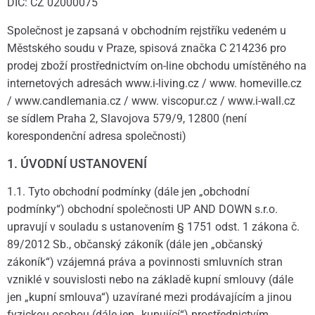
DIČ: CZ 02000075
Společnost je zapsaná v obchodním rejstříku vedeném u
Městského soudu v Praze, spisová značka C 214236 pro
prodej zboží prostřednictvím on-line obchodu umístěného na
internetových adresách www.i-living.cz / www. homeville.cz
/ www.candlemania.cz / www. viscopur.cz / www.i-wall.cz
se sídlem Praha 2, Slavojova 579/9, 12800 (není
korespondenční adresa společnosti)
1. ÚVODNÍ USTANOVENÍ
1.1. Tyto obchodní podmínky (dále jen „obchodní
podmínky“) obchodní společnosti UP AND DOWN s.r.o.
upravují v souladu s ustanovením § 1751 odst. 1 zákona č.
89/2012 Sb., občanský zákoník (dále jen „občanský
zákoník“) vzájemná práva a povinnosti smluvních stran
vzniklé v souvislosti nebo na základě kupní smlouvy (dále
jen „kupní smlouva“) uzavírané mezi prodávajícím a jinou
fyzickou osobou (dále jen „kupující“) prostřednictvím