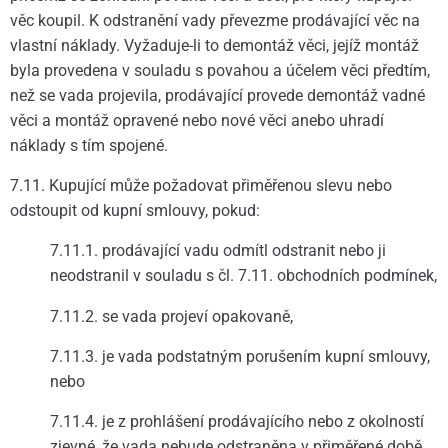
věc koupil. K odstranění vady převezme prodávající věc na
vlastní náklady. Vyžaduje-li to demontáž věci, jejíž montáž
byla provedena v souladu s povahou a účelem věci předtím,
než se vada projevila, prodávající provede demontáž vadné
věci a montáž opravené nebo nové věci anebo uhradí
náklady s tím spojené.
7.11. Kupující může požadovat přiměřenou slevu nebo
odstoupit od kupní smlouvy, pokud:
7.11.1. prodávající vadu odmítl odstranit nebo ji
neodstranil v souladu s čl. 7.11. obchodních podmínek,
7.11.2. se vada projeví opakovaně,
7.11.3. je vada podstatným porušením kupní smlouvy,
nebo
7.11.4. je z prohlášení prodávajícího nebo z okolností
zjevné, že vada nebude odstraněna v přiměřené době