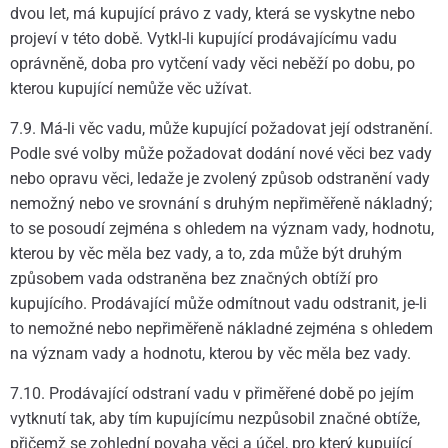
dvou let, má kupující právo z vady, která se vyskytne nebo
projeví v této době. Vytkl-li kupující prodávajícímu vadu
oprávněně, doba pro vytčení vady věci neběží po dobu, po
kterou kupující nemůže věc užívat.
7.9. Má-li věc vadu, může kupující požadovat její odstranění.
Podle své volby může požadovat dodání nové věci bez vady
nebo opravu věci, ledaže je zvolený způsob odstranění vady
nemožný nebo ve srovnání s druhým nepřiměřeně nákladný;
to se posoudí zejména s ohledem na význam vady, hodnotu,
kterou by věc měla bez vady, a to, zda může být druhým
způsobem vada odstraněna bez značných obtíží pro
kupujícího. Prodávající může odmítnout vadu odstranit, je-li
to nemožné nebo nepřiměřeně nákladné zejména s ohledem
na význam vady a hodnotu, kterou by věc měla bez vady.
7.10. Prodávající odstraní vadu v přiměřené době po jejím
vytknutí tak, aby tím kupujícímu nezpůsobil značné obtíže,
přičemž se zohlední povaha věci a účel, pro který kupující