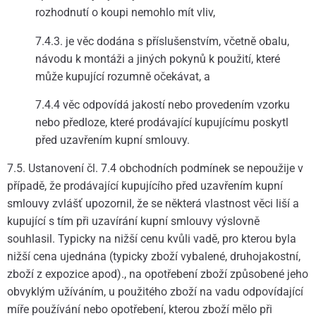
rozhodnutí o koupi nemohlo mít vliv,
7.4.3. je věc dodána s příslušenstvím, včetně obalu,
návodu k montáži a jiných pokynů k použití, které
může kupující rozumně očekávat, a
7.4.4 věc odpovídá jakostí nebo provedením vzorku
nebo předloze, které prodávající kupujícímu poskytl
před uzavřením kupní smlouvy.
7.5. Ustanovení čl. 7.4 obchodních podmínek se nepoužije v
případě, že prodávající kupujícího před uzavřením kupní
smlouvy zvlášť upozornil, že se některá vlastnost věci liší a
kupující s tím při uzavírání kupní smlouvy výslovně
souhlasil. Typicky na nižší cenu kvůli vadě, pro kterou byla
nižší cena ujednána (typicky zboží vybalené, druhojakostní,
zboží z expozice apod)., na opotřebení zboží způsobené jeho
obvyklým užíváním, u použitého zboží na vadu odpovídající
míře používání nebo opotřebení, kterou zboží mělo při