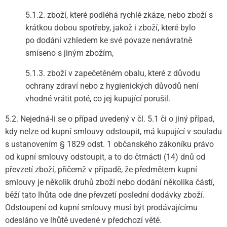
5.1.2. zboží, které podléhá rychlé zkáze, nebo zboží s
krátkou dobou spotřeby, jakož i zboží, které bylo
po dodání vzhledem ke své povaze nenávratně
smíseno s jiným zbožím,
5.1.3. zboží v zapečetěném obalu, které z důvodu
ochrany zdraví nebo z hygienických důvodů není
vhodné vrátit poté, co jej kupující porušil.
5.2. Nejedná-li se o případ uvedený v čl. 5.1 či o jiný případ,
kdy nelze od kupní smlouvy odstoupit, má kupující v souladu
s ustanovením § 1829 odst. 1 občanského zákoníku právo
od kupní smlouvy odstoupit, a to do čtrnácti (14) dnů od
převzetí zboží, přičemž v případě, že předmětem kupní
smlouvy je několik druhů zboží nebo dodání několika částí,
běží tato lhůta ode dne převzetí poslední dodávky zboží.
Odstoupení od kupní smlouvy musí být prodávajícímu
odesláno ve lhůtě uvedené v předchozí větě.