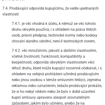
7.4. Prodávající odpovídá kupujícímu, že vedle ujednaných
vlastností:
7.4.1. je věc vhodná k účelu, k němuž se věc tohoto
druhu obvykle používá, i s ohledem na práva třetích
osob, právní předpisy, technické normy nebo kodexy
chování daného odvětví, není-li technických norem,
7.4.2. věc množstvím, jakostí a dalšími vlastnostmi,
včetně životnosti, funkčnosti, kompatibility a
bezpečnosti, odpovídá obvyklým vlastnostem věcí
téhož druhu, které může kupující rozumně očekávat, i s
ohledem na veřejná prohlášení učiněná prodávajícím
nebo jinou osobou v témže smluvním řetězci, zejména
reklamou nebo označením, ledaže prodávající prokáže,
že si ho nebyl vědom nebo že bylo v době uzavření
kupní smlouvy upraveno alespoň srovnatelným
způsobem, jakým bylo učiněno, anebo že na