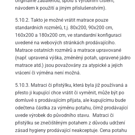
originálně zabalenou, spolu s výrobním číslem,
návodem k použití a jiným příslušenstvím).
5.10.2. Takto je možné vrátit matrace pouze
standardních rozměrů, t.j. 80x200, 90x200 cm,
160x200 a 180x200 cm, ve standardní konfiguraci
uvedené na webových stránkách prodávajícího.
Matrace ostatních rozměrů a matrace upravované
(např. upravená výška, změněný potah, upravené jádro
matrace atd.) jsou považovány za atypické a jejich
vrácení či výměna není možná.
5.10.3. Matraci či přistýlku, která byla již používaná a
přesto ji kupující chce vrátit či vyměnit, může být po
domluvě s prodávajícím přijata, ale kupujícímu bude
odečtena částka za výměnu potahu, čímž prodávající
uvede výrobek do původního stavu. Matraci či
přistýlku se znečištěným potahem z důvodu udržení
zásad hygieny prodávající neakceptuje. Cena potahu