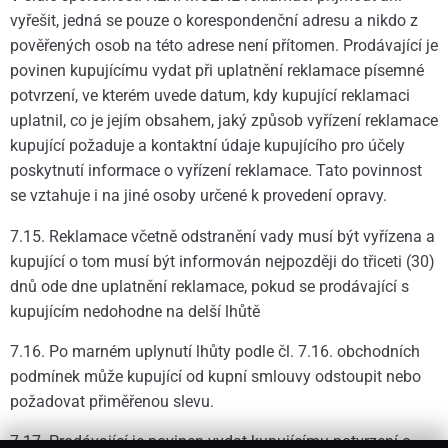
vyřešit, jedná se pouze o korespondenční adresu a nikdo z
pověřených osob na této adrese není přítomen. Prodávající je
povinen kupujícímu vydat při uplatnění reklamace písemné
potvrzení, ve kterém uvede datum, kdy kupující reklamaci
uplatnil, co je jejím obsahem, jaký způsob vyřízení reklamace
kupující požaduje a kontaktní údaje kupujícího pro účely
poskytnutí informace o vyřízení reklamace. Tato povinnost
se vztahuje i na jiné osoby určené k provedení opravy.
7.15. Reklamace včetně odstranění vady musí být vyřízena a
kupující o tom musí být informován nejpozději do třiceti (30)
dnů ode dne uplatnění reklamace, pokud se prodávající s
kupujícím nedohodne na delší lhůtě
7.16. Po marném uplynutí lhůty podle čl. 7.16. obchodních
podmínek může kupující od kupní smlouvy odstoupit nebo
požadovat přiměřenou slevu.
7.17. Prodávající je povinen vydat kupujícímu potvrzení o