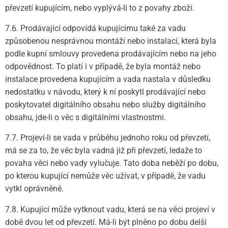
převzetí kupujícím, nebo vyplývá-li to z povahy zboží.
7.6. Prodávající odpovídá kupujícímu také za vadu
způsobenou nesprávnou montáží nebo instalací, která byla
podle kupní smlouvy provedena prodávajícím nebo na jeho
odpovědnost. To platí i v případě, že byla montáž nebo
instalace provedena kupujícím a vada nastala v důsledku
nedostatku v návodu, který k ní poskytl prodávající nebo
poskytovatel digitálního obsahu nebo služby digitálního
obsahu, jde-li o věc s digitálními vlastnostmi.
7.7. Projeví-li se vada v průběhu jednoho roku od převzetí,
má se za to, že věc byla vadná již při převzetí, ledaže to
povaha věci nebo vady vylučuje. Tato doba neběží po dobu,
po kterou kupující nemůže věc užívat, v případě, že vadu
vytkl oprávněně.
7.8. Kupující může vytknout vadu, která se na věci projeví v
době dvou let od převzetí. Má-li být plněno po dobu delší