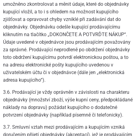
umožněno zkontrolovat a měnit údaje, které do objednávky
kupující vložil, a to i s ohledem na možnost kupujícího
zjišťovat a opravovat chyby vzniklé při zadávání dat do
objednávky. Objednávku odešle kupující prodávajícímu
kliknutím na tlačítko „DOKONČETE A POTVRĎTE NÁKUP“.
Údaje uvedené v objednávce jsou prodávajícím považovány
za správné. Prodávající neprodleně po obdržení objednávky
toto obdržení kupujícímu potvrdí elektronickou poštou, a to
na adresu elektronické pošty kupujícího uvedenou v
uživatelském účtu či v objednávce (dále jen „elektronická
adresa kupujícího“).
3.6. Prodávající je vždy oprávněn v závislosti na charakteru
objednávky (množství zboží, výše kupní ceny, předpokládané
náklady na dopravu) požádat kupujícího o dodatečné
potvrzení objednávky (například písemně či telefonicky).
3.7. Smluvní vztah mezi prodávajícím a kupujícím vzniká
doručením přijetí objednávky (akceptací), jež je prodávajícím