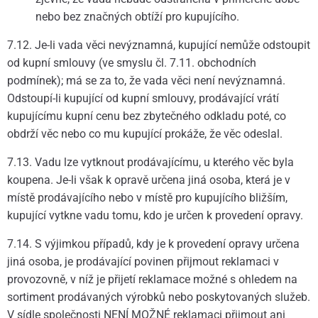
nebo bez značných obtíží pro kupujícího.
7.12. Je-li vada věci nevýznamná, kupující nemůže odstoupit
od kupní smlouvy (ve smyslu čl. 7.11. obchodních
podmínek); má se za to, že vada věci není nevýznamná.
Odstoupí-li kupující od kupní smlouvy, prodávající vrátí
kupujícímu kupní cenu bez zbytečného odkladu poté, co
obdrží věc nebo co mu kupující prokáže, že věc odeslal.
7.13. Vadu lze vytknout prodávajícímu, u kterého věc byla
koupena. Je-li však k opravě určena jiná osoba, která je v
místě prodávajícího nebo v místě pro kupujícího bližším,
kupující vytkne vadu tomu, kdo je určen k provedení opravy.
7.14. S výjimkou případů, kdy je k provedení opravy určena
jiná osoba, je prodávající povinen přijmout reklamaci v
provozovně, v níž je přijetí reklamace možné s ohledem na
sortiment prodávaných výrobků nebo poskytovaných služeb.
V sídle společnosti NENÍ MOŽNÉ reklamaci přijmout ani