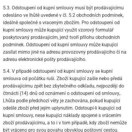
5.3. Odstoupení od kupní smlouvy musí být prodávajícímu
odesláno ve lhůtě uvedené v čl. 5.2 obchodních podmínek,
ideálně společně s vraceným zbožím. Pro odstoupení od
kupní smlouvy může kupující využit vzorový formulář
poskytovaný prodávajícím, jenž tvoří přílohu obchodních
podmínek. Odstoupení od kupní smlouvy může kupující
zasílat mimo jiné na adresu provozovny prodávajícího či na
adresu elektronické pošty prodávajícího.
5.4. V případě odstoupení od kupní smlouvy se kupní
smlouva od počátku ruší. Zboží kupující zašle nebo předá
prodávajícímu zpět bez zbytečného odkladu, nejpozději do
čtrnácti (14) dnů od oznámení o odstoupení od smlouvy,.
Lhůta podle předchozí věty je zachována, pokud kupující
odešle zboží před jejím uplynutím. Odstoupí-li kupující od
kupní smlouvy, nese kupující náklady spojené s vrácením
zboží prodávajícímu, a to i v tom případě, kdy zboží nemůže
být vráceno pro svou povahu obvyklou poštovní cestou.