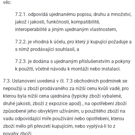
věc:
7.2.1. odpovídá ujednanému popisu, druhu a množství,
jakož i jakosti, funkčnosti, kompatibilitě,
interoperabilitě a jiným ujednaným vlastnostem,
7.2.2. je vhodná k účelu, pro který ji kupující požaduje a
s nímž prodávající souhlasil, a
7.2.3. je dodána s ujednaným příslušenstvím a pokyny
k použití, včetně návodu k montáži nebo instalaci.
7.3. Ustanovení uvedená v čl. 7.3 obchodních podmínek se
nepoužijí u zboží prodávaného za nižší cenu kvůli vadě, pro
kterou byla nižší cena ujednána (typicky zboží vybalené,
druhé jakosti, zboží z expozice apod)., na opotřebení zboží
způsobené jeho obvyklým užíváním, u použitého zboží na
vadu odpovídající míře používání nebo opotřebení, kterou
zboží mělo při převzetí kupujícím, nebo vyplývá-li to z
povahy zboží.