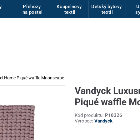
vý
Přehozy
Koupelnový
Dětský bytový
Ú
l
na postel
textil
textil
s
tel Home Piqué waffle Moonscape
Vandyck Luxusn
Piqué waffle 
Kód produktu:
P18326
Výrobce:
Vandyck