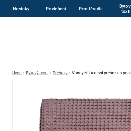
Byto
Novinky
Povlečení
Prostěradla
texti
Úvod
Bytový textil
Přehozy
Vandyck Luxusní přehoz na pos