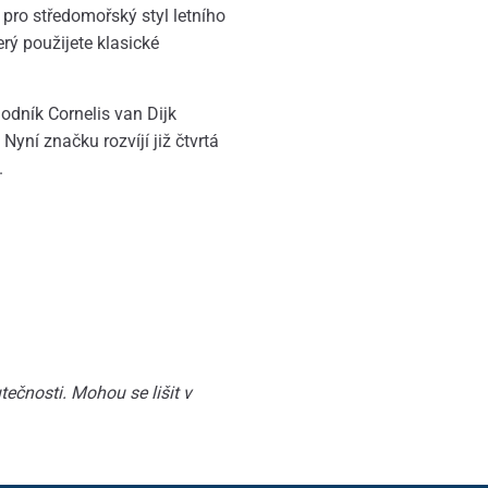
t pro středomořský styl letního
rý použijete klasické
dník Cornelis van Dijk
Nyní značku rozvíjí již čtvrtá
.
ečnosti. Mohou se lišit v