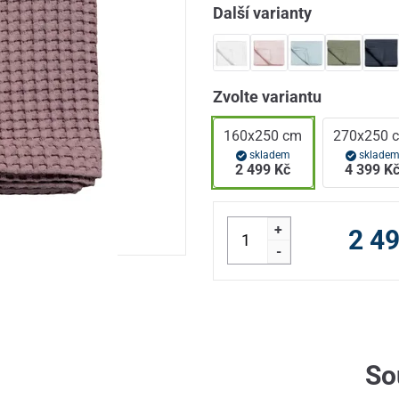
Další varianty
Zvolte variantu
160x250 cm
270x250 
skladem
sklade
2 499 Kč
4 399 K
+
2 4
-
So