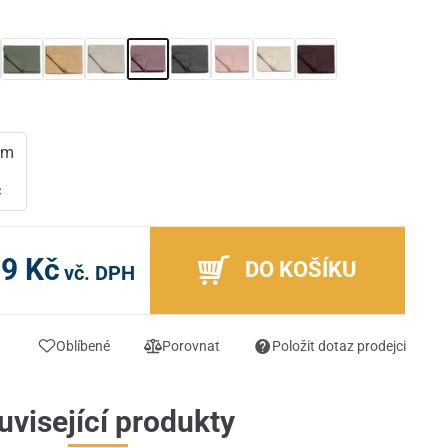
cm
m
č
99 Kč
DO KOŠÍKU
vč. DPH
Oblíbené
Porovnat
Položit dotaz prodejci
uvisející produkty