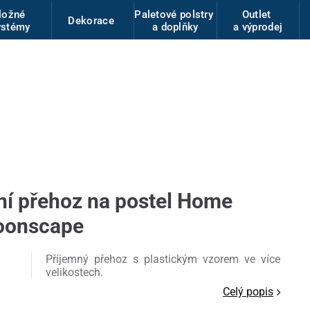
ložné
Paletové polstry
Outlet
Dekorace
ystémy
a doplňky
a výprodej
í přehoz na postel Home
Moonscape
Příjemný přehoz s plastickým vzorem ve více
velikostech.
Celý popis