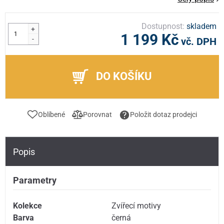
Dostupnost:
skladem
+
1 199 Kč
-
vč. DPH
DO KOŠÍKU
Oblíbené
Porovnat
Položit dotaz prodejci
Popis
Parametry
Kolekce
Zvířecí motivy
Barva
černá