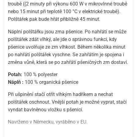
troubě ((2 minuty při výkonu 600 W v mikrovlnné troubě
nebo 15 minut při teplotě 100 °C v elektrické troubě).
Polštářek pak bude hřát přibližně 45 minut.
Náplní polštářku jsou zrna pšenice. Po nahřátí se může
polštářek zdát vlhký, ale jde o správnou funkci, kdy
pšenice uvolňuje ze zrn vlhkost. Během několika minut
po nahřátí polštářek vyschne. Se zahřátím je spojena i
změna vůně, která se po zahřátí pšeničných zrn dostaví.
Potah:
100 % polyester
Náplň :
100 % organická pšenice
Při ušpinění stačí otřít vlhkým hadříkem a nechat
polštářek oschnout. Vnější potah je možné vyprat, stačí
vyndat bavlněnou vložku s pšenicí.
Navrženo v Německu, vyráběno v EU.