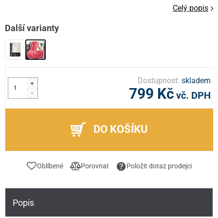
Celý popis
Další varianty
Dostupnost:
skladem
+
799 Kč
-
vč. DPH
DO KOŠÍKU
Oblíbené
Porovnat
Položit dotaz prodejci
Popis