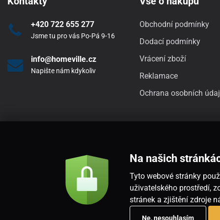
Kontakty
Vše o nákupu
+420 722 655 277
Obchodní podmínky
Jsme tu pro vás Po-Pá 9-16
Dodací podmínky
Vrácení zboží
info@homeville.cz
Napište nám kdykoliv
Reklamace
Ochrana osobních úda
Na našich stránká
Tyto webové stránky použí
uživatelského prostředí,
stránek a zjištění zdroje 
Ne, nesouhlasím