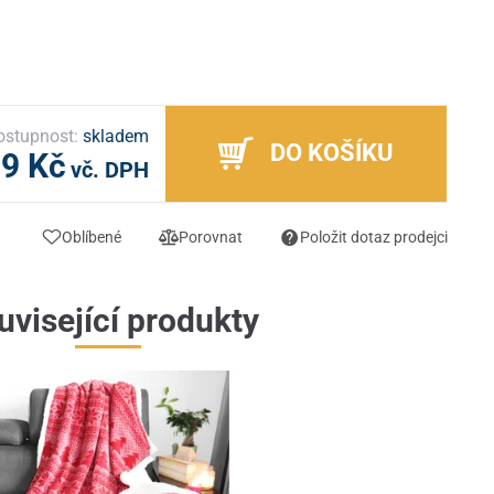
ostupnost:
skladem
DO KOŠÍKU
99 Kč
vč. DPH
Oblíbené
Porovnat
Položit dotaz prodejci
uvisející produkty