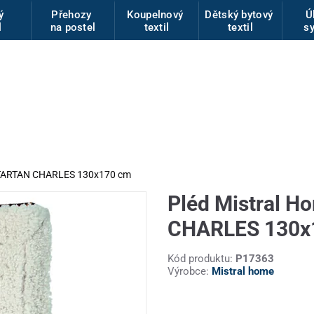
vý
Přehozy
Koupelnový
Dětský bytový
Ú
l
na postel
textil
textil
s
k TARTAN CHARLES 130x170 cm
Pléd Mistral 
CHARLES 130x
Kód produktu:
P17363
Výrobce:
Mistral home