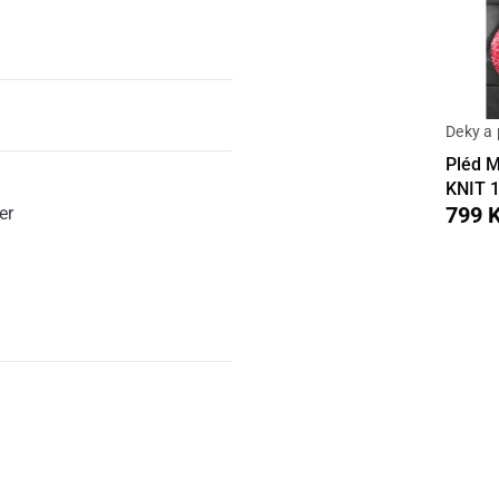
Deky a 
Pléd 
KNIT 
799 
er