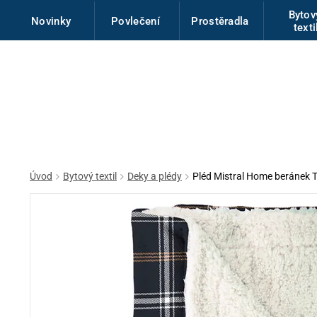
Byto
Novinky
Povlečení
Prostěradla
texti
Úvod
Bytový textil
Deky a plédy
Pléd Mistral Home beráne