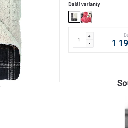
Další varianty
D
+
1 1
-
So