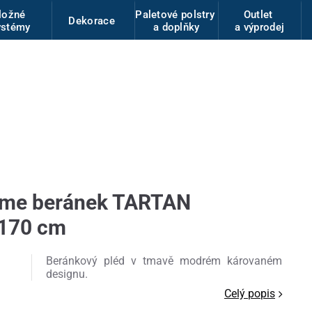
ložné
Paletové polstry
Outlet
Dekorace
ystémy
a doplňky
a výprodej
Home beránek TARTAN
170 cm
Beránkový pléd v tmavě modrém károvaném
designu.
Celý popis