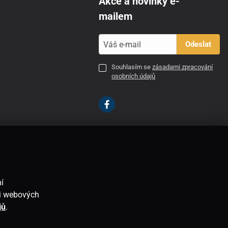
Akce a novinky e-
mailem
Odeslat
Souhlasím se
zásadami zpracování
osobních údajů
CZ
í
ti webových
jů
.