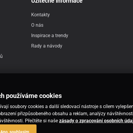
Užitečné informace
Kontakty
O nás
Inspirace a trendy
Rady a návody
jů
ch používáme cookies
vají soubory cookies a další sledovací nástroje s cílem vylepšen
 zobrazení přizpůsobeného obsahu a reklam, analýzy návštěvnos
návštěvnosti. Přečtěte si naše
zásady o zpracování osobních úda
Ano, souhlasím