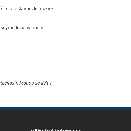
žšími otáčkami. Je možné
ásnými designy podle
ečnosti. Mohou se lišit v