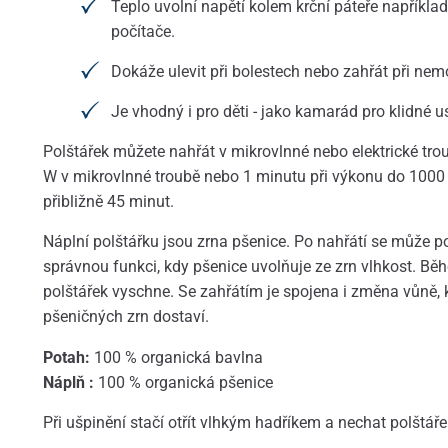
Teplo uvolní napětí kolem krční páteře napříkla
počítače.
Dokáže ulevit při bolestech nebo zahřát při nem
Je vhodný i pro děti - jako kamarád pro klidné u
Polštářek můžete nahřát v mikrovlnné nebo elektrické tro
W v mikrovlnné troubě nebo 1 minutu při výkonu do 1000 
přibližně 45 minut.
Náplní polštářku jsou zrna pšenice. Po nahřátí se může pol
správnou funkci, kdy pšenice uvolňuje ze zrn vlhkost. Bě
polštářek vyschne. Se zahřátím je spojena i změna vůně, k
pšeničných zrn dostaví.
Potah:
100 % organická bavlna
Náplň :
100 % organická pšenice
Při ušpinění stačí otřít vlhkým hadříkem a nechat polštář