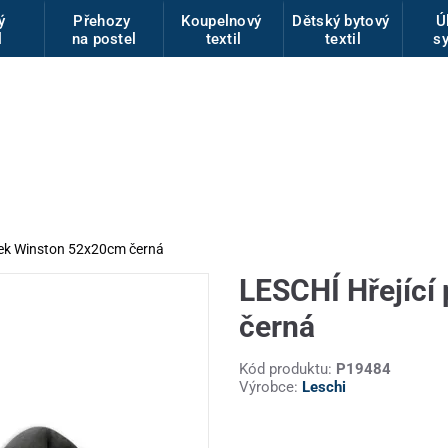
vý
Přehozy
Koupelnový
Dětský bytový
Ú
l
na postel
textil
textil
s
řek Winston 52x20cm černá
LESCHÍ Hřející
černá
Kód produktu:
P19484
Výrobce:
Leschi