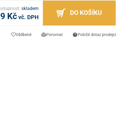
ostupnost:
skladem
DO KOŠÍKU
99 Kč
vč. DPH
Oblíbené
Porovnat
Položit dotaz prodejci