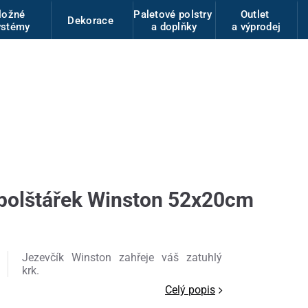
ložné
Paletové polstry
Outlet
Dekorace
ystémy
a doplňky
a výprodej
 polštářek Winston 52x20cm
Jezevčík Winston zahřeje váš zatuhlý
krk.
Celý popis