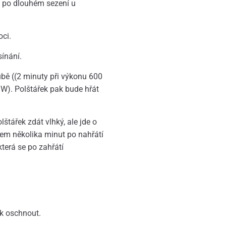
d po dlouhém sezení u
oci.
sínání.
ubě ((2 minuty při výkonu 600
W). Polštářek pak bude hřát
štářek zdát vlhký, ale jde o
hem několika minut po nahřátí
terá se po zahřátí
ek oschnout.