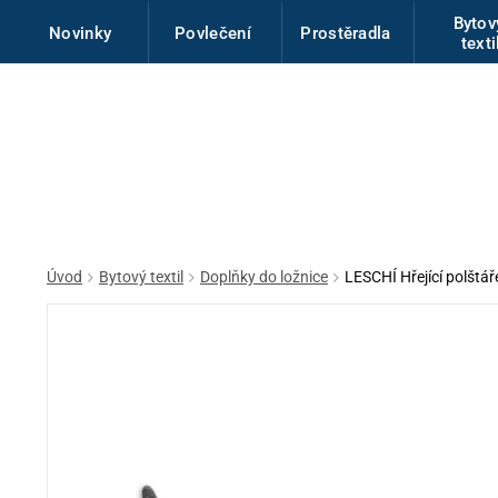
Byto
Novinky
Povlečení
Prostěradla
texti
Úvod
Bytový textil
Doplňky do ložnice
LESCHÍ Hřející polštá