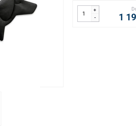
D
+
1 1
-