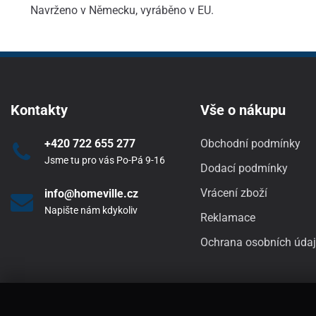
Navrženo v Německu, vyráběno v EU.
Kontakty
Vše o nákupu
+420 722 655 277
Obchodní podmínky
Jsme tu pro vás Po-Pá 9-16
Dodací podmínky
Vrácení zboží
info@homeville.cz
Napište nám kdykoliv
Reklamace
Ochrana osobních úda