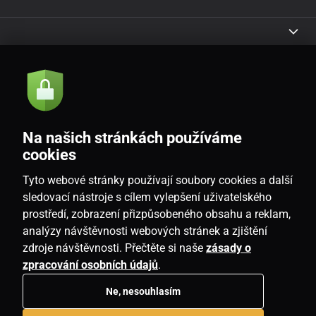
Akce a novinky e-mailem
Odeslat
Na našich stránkách používáme
Souhlasím se
zásadami zpracování osobních údajů
cookies
Tyto webové stránky používají soubory cookies a další
sledovací nástroje s cílem vylepšení uživatelského
prostředí, zobrazení přizpůsobeného obsahu a reklam,
CZ
analýzy návštěvnosti webových stránek a zjištění
zdroje návštěvnosti. Přečtěte si naše
zásady o
zpracování osobních údajů
.
Ne, nesouhlasím