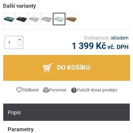
Další varianty
Dostupnost:
skladem
+
1 399 Kč
-
vč. DPH
DO KOŠÍKU
Oblíbené
Porovnat
Položit dotaz prodejci
Popis
Parametry