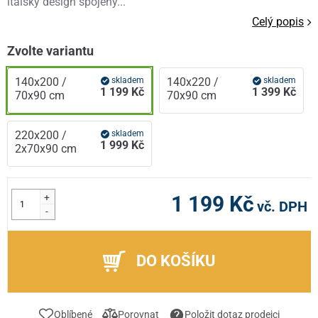
italský design spojený...
Celý popis
Zvolte variantu
140x200 /
skladem
140x220 /
skladem
1 199 Kč
1 399 Kč
70x90 cm
70x90 cm
220x200 /
skladem
1 999 Kč
2x70x90 cm
+
1 199 Kč
vč. DPH
-
DO KOŠÍKU
Oblíbené
Porovnat
Položit dotaz prodejci