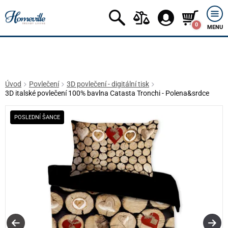
0
MENU
Úvod
Povlečení
3D povlečení - digitální tisk
3D italské povlečení 100% bavlna Catasta Tronchi - Polena&srdce
POSLEDNÍ ŠANCE