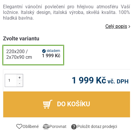
Elegantní vánoční povlečení pro hřejivou atmosféru Vaší
ložnice. Italský design, italská výroba, skvělá kvalita. 100%
hladká bavlna.
Celý popis
Zvolte variantu
220x200 /
skladem
1 999 Kč
2x70x90 cm
+
1 999 Kč
vč. DPH
-
DO KOŠÍKU
Oblíbené
Porovnat
Položit dotaz prodejci