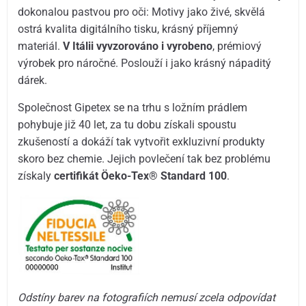
dokonalou pastvou pro oči: Motivy jako živé, skvělá
ostrá kvalita digitálního tisku, krásný příjemný
materiál.
V Itálii vyvzorováno i vyrobeno
, prémiový
výrobek pro náročné. Poslouží i jako krásný nápaditý
dárek.
Společnost Gipetex se na trhu s ložním prádlem
pohybuje již 40 let, za tu dobu získali spoustu
zkušeností a dokáží tak vytvořit exkluzivní produkty
skoro bez chemie. Jejich povlečení tak bez problému
získaly
certifikát Öeko-Tex® Standard 100
.
Odstíny barev na fotografiích nemusí zcela odpovídat