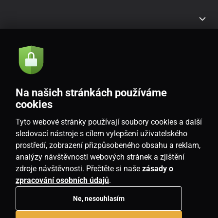
Akce a novinky e-mailem
Odeslat
Na našich stránkách používáme
Souhlasím se
zásadami zpracování osobních údajů
cookies
Tyto webové stránky používají soubory cookies a další
sledovací nástroje s cílem vylepšení uživatelského
prostředí, zobrazení přizpůsobeného obsahu a reklam,
CZ
analýzy návštěvnosti webových stránek a zjištění
zdroje návštěvnosti. Přečtěte si naše
zásady o
zpracování osobních údajů
.
Ne, nesouhlasím