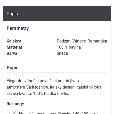
Popis
Parametry
Kolekce
Podzim
,
Vánoce
,
Romantika
Materiál
100 % bavlna
Barva
hnědá
Popis
Elegantní vánoční povlečení pro hřejivou
atmosféru Vaší ložnice. Italský design, italská výroba,
skvělá kvalita. 100% hladká bavlna.
Rozměry:
klasický - povlak na přikrývku 140x200 cm +