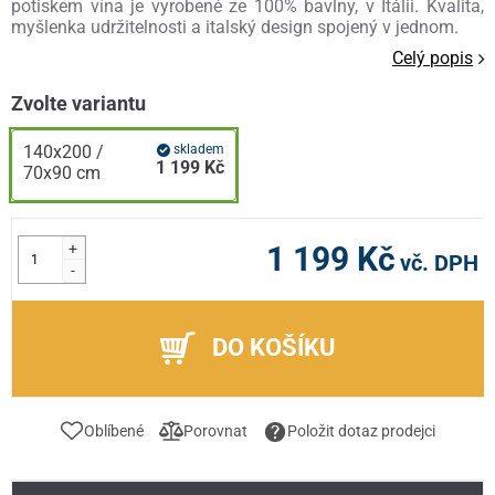
potiskem vína je vyrobené ze 100% bavlny, v Itálii. Kvalita,
myšlenka udržitelnosti a italský design spojený v jednom.
Celý popis
Zvolte variantu
140x200 /
skladem
1 199 Kč
70x90 cm
+
1 199 Kč
vč. DPH
-
DO KOŠÍKU
Oblíbené
Porovnat
Položit dotaz prodejci