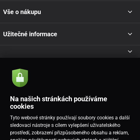
Vše o nákupu
Užitečné informace
Akce a novinky e-mailem
Odeslat
Na našich stránkách používáme
Souhlasím se
zásadami zpracování osobních údajů
cookies
Tyto webové stránky používají soubory cookies a další
sledovací nástroje s cílem vylepšení uživatelského
prostředí, zobrazení přizpůsobeného obsahu a reklam,
CZ