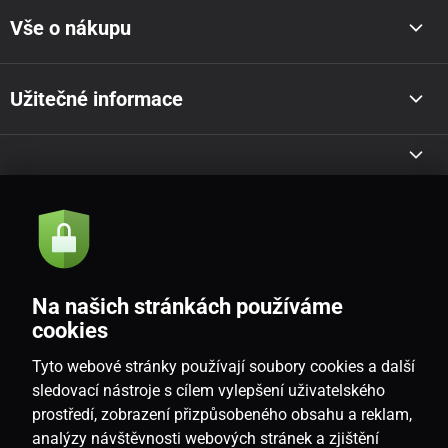
Vše o nákupu
Užitečné informace
Akce a novinky e-mailem
Odeslat
Na našich stránkách používáme
Souhlasím se
zásadami zpracování osobních údajů
cookies
Tyto webové stránky používají soubory cookies a další
sledovací nástroje s cílem vylepšení uživatelského
prostředí, zobrazení přizpůsobeného obsahu a reklam,
CZ
analýzy návštěvnosti webových stránek a zjištění