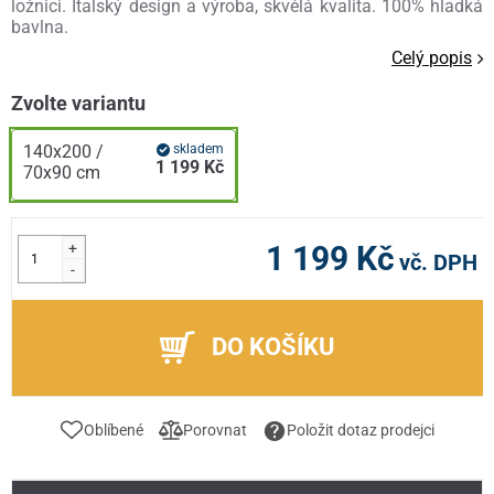
ložnici. Italský design a výroba, skvělá kvalita. 100% hladká
bavlna.
Celý popis
Zvolte variantu
140x200 /
skladem
1 199 Kč
70x90 cm
+
1 199 Kč
vč. DPH
-
DO KOŠÍKU
Oblíbené
Porovnat
Položit dotaz prodejci