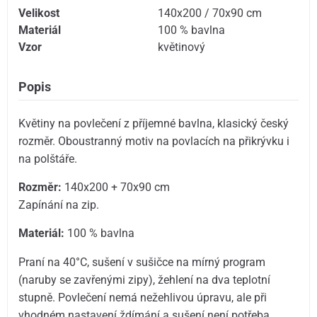
Velikost
140x200 / 70x90 cm
Materiál
100 % bavlna
Vzor
květinový
Popis
Květiny na povlečení z příjemné bavlna, klasický český
rozměr. Oboustranný motiv na povlacích na přikrývku i
na polštáře.
Rozměr:
140x200 + 70x90 cm
Zapínání na zip.
Materiál:
100 % bavlna
Praní na 40°C, sušení v sušičce na mírný program
(naruby se zavřenými zipy), žehlení na dva teplotní
stupně. Povlečení nemá nežehlivou úpravu, ale při
vhodném nastavení ždímání a sušení není potřeba