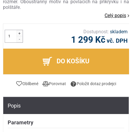
rozměr. Oboustranný motiv na povlacích na přikrývku i na
polštáře.
Celý popis
Dostupnost:
skladem
+
1 299 Kč
-
vč. DPH
DO KOŠÍKU
Oblíbené
Porovnat
Položit dotaz prodejci
Popis
Parametry