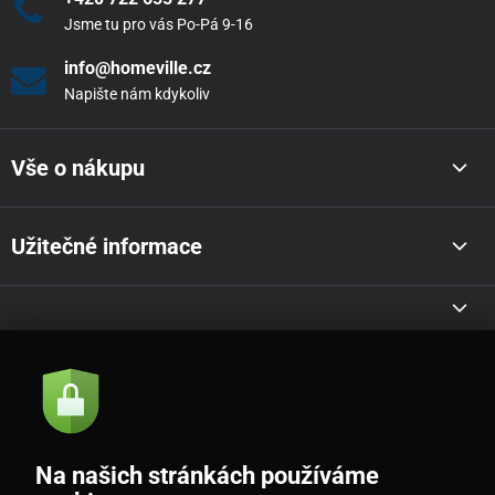
Jsme tu pro vás Po-Pá 9-16
info@homeville.cz
Napište nám kdykoliv
Vše o nákupu
Užitečné informace
Akce a novinky e-mailem
Odeslat
Na našich stránkách používáme
Souhlasím se
zásadami zpracování osobních údajů