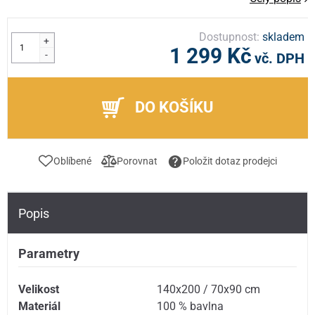
Dostupnost:
skladem
+
1 299 Kč
-
vč. DPH
DO KOŠÍKU
Oblíbené
Porovnat
Položit dotaz prodejci
Popis
Parametry
Velikost
140x200 / 70x90 cm
Materiál
100 % bavlna