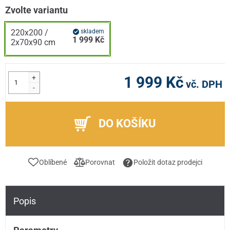
Zvolte variantu
220x200 /
skladem
1 999 Kč
2x70x90 cm
+
1 999 Kč
vč. DPH
-
DO KOŠÍKU
Oblíbené
Porovnat
Položit dotaz prodejci
Popis