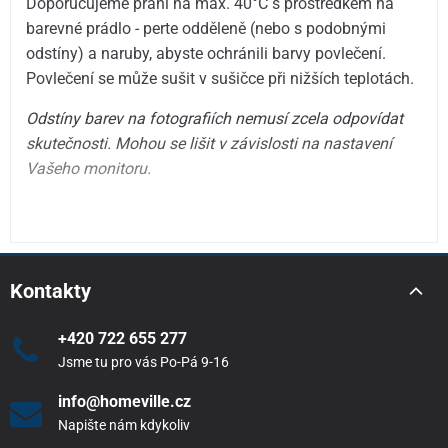
Doporučujeme praní na max. 40°C s prostředkem na
barevné prádlo - perte odděleně (nebo s podobnými
odstíny) a naruby, abyste ochránili barvy povlečení.
Povlečení se může sušit v sušičce při nižších teplotách.
Odstíny barev na fotografiích nemusí zcela odpovídat
skutečnosti. Mohou se lišit v závislosti na nastavení
Vašeho monitoru.
Kontakty
+420 722 655 277
Jsme tu pro vás Po-Pá 9-16
info@homeville.cz
Napište nám kdykoliv