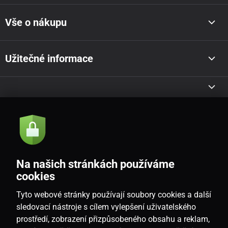
Vše o nákupu
Užitečné informace
Akce a novinky e-mailem
Odeslat
Na našich stránkách používáme
Souhlasím se
zásadami zpracování osobních údajů
cookies
Tyto webové stránky používají soubory cookies a další
sledovací nástroje s cílem vylepšení uživatelského
prostředí, zobrazení přizpůsobeného obsahu a reklam,
CZ