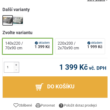
Další varianty
Zvolte variantu
140x220 /
skladem
220x200 /
skladem
1 399 Kč
1 999 Kč
70x90 cm
2x70x90 cm
+
1 399 Kč
vč. DPH
-
DO KOŠÍKU
Oblíbené
Porovnat
Položit dotaz prodejci