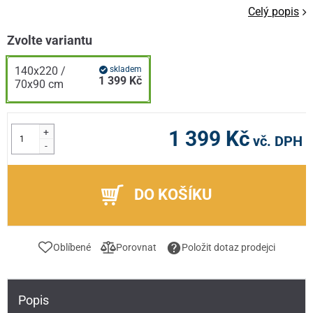
Celý popis
Zvolte variantu
140x220 /
skladem
1 399 Kč
70x90 cm
+
1 399 Kč
vč. DPH
-
DO KOŠÍKU
Oblíbené
Porovnat
Položit dotaz prodejci
Popis