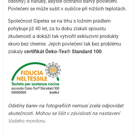
odstíny) a naruby, abyste ochránili barvy povlečení.
Povlečení se může sušit v sušičce při nižších teplotách.
Společnost Gipetex se na trhu s ložním prádlem
pohybuje již 40 let, za tu dobu získali spoustu
zkušeností a dokáží tak vytvořit exkluzivní produkty
skoro bez chemie. Jejich povlečení tak bez problému
získaly
certifikát Öeko-Tex® Standard 100
.
Odstíny barev na fotografiích nemusí zcela odpovídat
skutečnosti. Mohou se lišit v závislosti na nastavení
Vašeho monitoru.