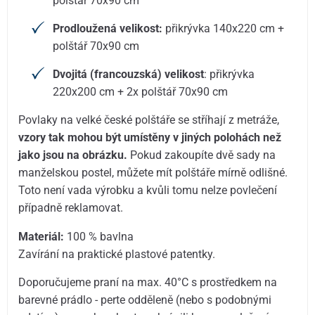
polštář 70x90 cm
Prodloužená velikost:
přikrývka 140x220 cm +
polštář 70x90 cm
Dvojitá (francouzská) velikost
: přikrývka
220x200 cm + 2x polštář 70x90 cm
Povlaky na velké české polštáře se stříhají z metráže,
vzory tak mohou být umístěny v jiných polohách než
jako jsou na obrázku.
Pokud zakoupíte dvě sady na
manželskou postel, můžete mít polštáře mírně odlišné.
Toto není vada výrobku a kvůli tomu nelze povlečení
případně reklamovat.
Materiál:
100 % bavlna
Zavírání na praktické plastové patentky.
Doporučujeme praní na max. 40°C s prostředkem na
barevné prádlo - perte odděleně (nebo s podobnými