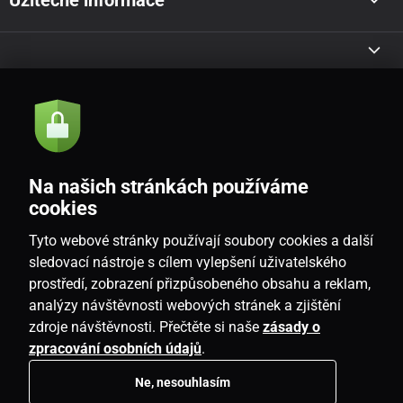
Užitečné informace
Akce a novinky e-mailem
Odeslat
Na našich stránkách používáme
Souhlasím se
zásadami zpracování osobních údajů
cookies
Tyto webové stránky používají soubory cookies a další
sledovací nástroje s cílem vylepšení uživatelského
prostředí, zobrazení přizpůsobeného obsahu a reklam,
CZ
analýzy návštěvnosti webových stránek a zjištění
zdroje návštěvnosti. Přečtěte si naše
zásady o
zpracování osobních údajů
.
Ne, nesouhlasím