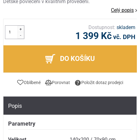
Dětské povlečení v kvalitním provedení.
Celý popis
Dostupnost:
skladem
+
1 399 Kč
-
vč. DPH
DO KOŠÍKU
Oblíbené
Porovnat
Položit dotaz prodejci
Popis
Parametry
Velikost
140x200 / 70x90 cm