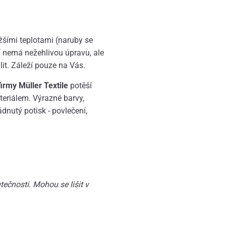
žšími teplotami (naruby se
í nemá nežehlivou úpravu, ale
it. Záleží pouze na Vás.
rmy Müller Textile
potěší
eriálem. Výrazné barvy,
ádnutý potisk - povlečení,
ečnosti. Mohou se lišit v