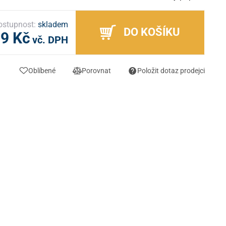
ostupnost:
skladem
DO KOŠÍKU
99 Kč
vč. DPH
Oblíbené
Porovnat
Položit dotaz prodejci