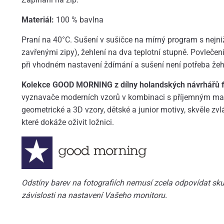
Materiál:
100 % bavlna
Praní na 40°C. Sušení v sušičce na mírný program s nejni
zavřenými zipy), žehlení na dva teplotní stupně. Povlečen
při vhodném nastavení ždímání a sušení není potřeba žehl
Kolekce GOOD MORNING z dílny holandských návrhářů fi
vyznavače moderních vzorů v kombinaci s příjemným mat
geometrické a 3D vzory, dětské a junior motivy, skvěle zvl
které dokáže oživit ložnici.
Odstíny barev na fotografiích nemusí zcela odpovídat skut
závislosti na nastavení Vašeho monitoru.