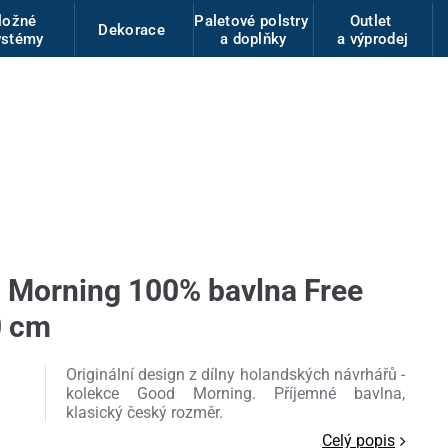
ložné
Paletové polstry
Outlet
Dekorace
ystémy
a doplňky
a výprodej
 Morning 100% bavlna Free
0 cm
Originální design z dílny holandských návrhářů -
kolekce Good Morning. Příjemné bavlna,
klasický český rozměr.
Celý popis