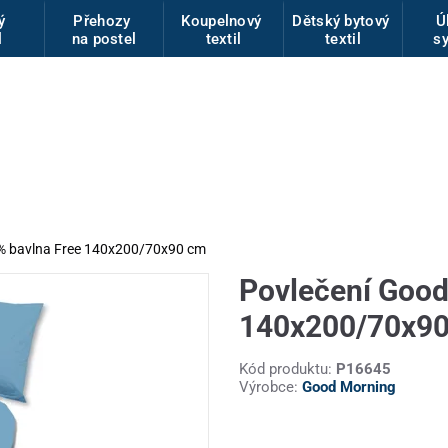
vý
Přehozy
Koupelnový
Dětský bytový
Ú
l
na postel
textil
textil
s
% bavlna Free 140x200/70x90 cm
Povlečení Good
140x200/70x9
Kód produktu:
P16645
Výrobce:
Good Morning