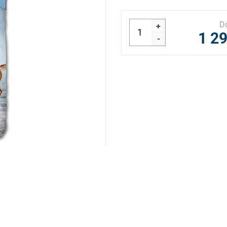
D
+
1 2
-