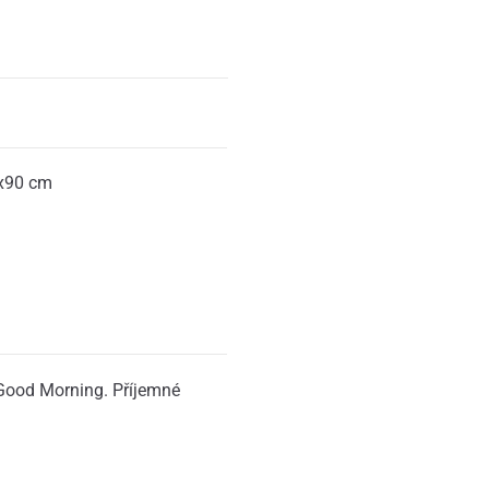
x90 cm
a
 Good Morning. Příjemné