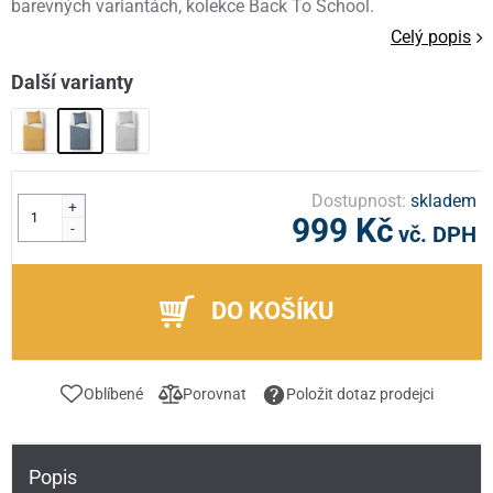
barevných variantách, kolekce Back To School.
Celý popis
Další varianty
Dostupnost:
skladem
+
999 Kč
-
vč. DPH
DO KOŠÍKU
Oblíbené
Porovnat
Položit dotaz prodejci
Popis