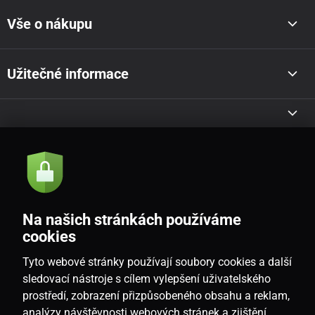
Vše o nákupu
Užitečné informace
Akce a novinky e-mailem
Odeslat
Na našich stránkách používáme
Souhlasím se
zásadami zpracování osobních údajů
cookies
Tyto webové stránky používají soubory cookies a další
sledovací nástroje s cílem vylepšení uživatelského
prostředí, zobrazení přizpůsobeného obsahu a reklam,
CZ
analýzy návštěvnosti webových stránek a zjištění