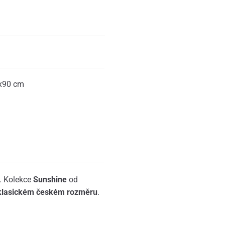
x90 cm
í. Kolekce
Sunshine
od
klasickém českém rozměru
.