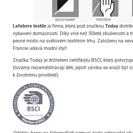
Lefebvre textile
je firma, která pod značkou
Today
distrib
vybavení domácnosti. Díky více než 50leté zkušenosti a tr
pevné místo na světovém textilním trhu. Založeno na sev
Francie udává modní styl!
Značka Today je držitelem certifikátu BSCI, který potvrzu
(továrny nezaměstnávají děti, jejich výroba se snaží být c
k životnímu prostředí).
Odstíny barev na fotografiích nemusí zcela odpovídat skut