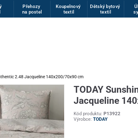
vý
Přehozy
Koupelnový
Dětský bytový
Ú
l
na postel
textil
textil
s
uthentic 2.48 Jacqueline 140x200/70x90 cm
TODAY Sunshine
Jacqueline 14
Kód produktu:
P13922
Výrobce:
TODAY