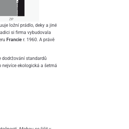
uuje ložní prádlo, deky a jiné
adici si firma vybudovala
eru
Francie
r. 1960. A právě
je dodržování standardů
o nejvíce ekologická a šetrná
ečnosti. Mohou se lišit v