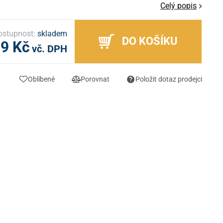
Celý popis
ostupnost:
skladem
DO KOŠÍKU
99 Kč
vč. DPH
Oblíbené
Porovnat
Položit dotaz prodejci