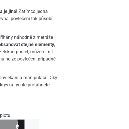
 je jiná!
Zatímco jedna
revná, povlečení tak působí
stříhány náhodně z metráže
obsahovat stejné elementy,
elskou postel, můžete mít
omu nelze povlečení případně
povlékání a manipulaci. Díky
krývku rychle protáhnete
plotu.