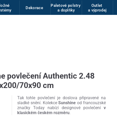
ložné
Paletové polstry
Outlet
Dekorace
ystémy
a doplňky
a výprodej
 povlečení Authentic 2.48
0x200/70x90 cm
Tak tohle povlečení je doslova připravené na
sladké snění. Kolekce
Sunshine
od francouzské
značky Today nabízí designové povlečení
v
klasickém českém rozměru
.