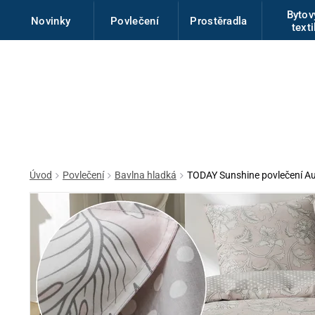
Byto
Novinky
Povlečení
Prostěradla
texti
Úvod
Povlečení
Bavlna hladká
TODAY Sunshine povlečení A