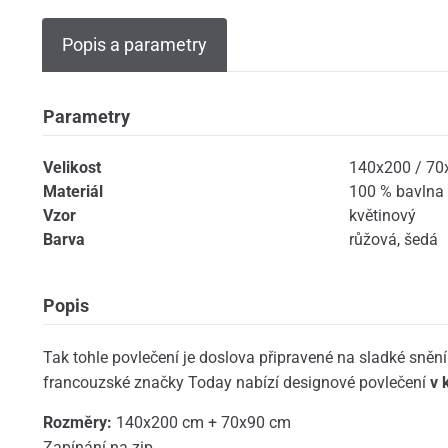
Popis a parametry
Parametry
Velikost
140x200 / 70
Materiál
100 % bavlna
Vzor
květinový
Barva
růžová
,
šedá
Popis
Tak tohle povlečení je doslova připravené na sladké sněn
francouzské značky Today nabízí designové povlečení
v 
Rozměry:
140x200 cm + 70x90 cm
Zapínání na zip.