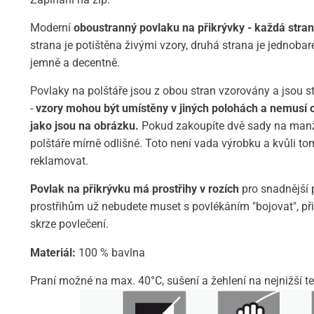
Moderní
oboustranný povlaku na přikrývky - každá strana
strana je potištěna živými vzory, druhá strana je jednoba
jemně a decentně.
Povlaky na polštáře jsou z obou stran vzorovány a jsou 
-
vzory mohou být umístěny v jiných polohách a nemusí 
jako jsou na obrázku.
Pokud zakoupíte dvě sady na manž
polštáře mírně odlišné. Toto není vada výrobku a kvůli t
reklamovat.
Povlak na přikrývku má prostřihy v rozích
pro snadnější 
prostřihům už nebudete muset s povlékáním "bojovat", při
skrze povlečení.
Materiál:
100 % bavlna
Praní možné na max. 40°C, sušení a žehlení na nejnižší te