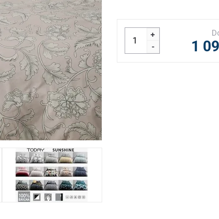
D
+
1 0
-