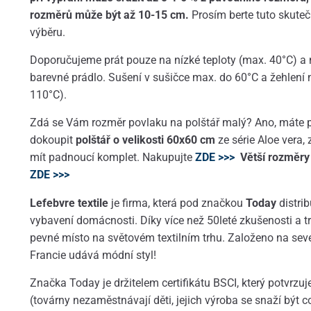
rozměrů může být až 10-15 cm.
Prosím berte tuto skute
výběru.
Doporučujeme prát pouze na nízké teploty (max. 40°C) a 
barevné prádlo. Sušení v sušičce max. do 60°C a žehlení n
110°C).
Zdá se Vám rozměr povlaku na polštář malý? Ano, máte p
dokoupit
polštář o velikosti 60x60 cm
ze série Aloe vera
mít padnoucí komplet. Nakupujte
ZDE >>>
Větší rozměry
ZDE >>>
Lefebvre textile
je firma, která pod značkou
Today
distrib
vybavení domácnosti. Díky více než 50leté zkušenosti a tr
pevné místo na světovém textilním trhu. Založeno na sev
Francie udává módní styl!
Značka Today je držitelem certifikátu BSCI, který potvrzu
(továrny nezaměstnávají děti, jejich výroba se snaží být c