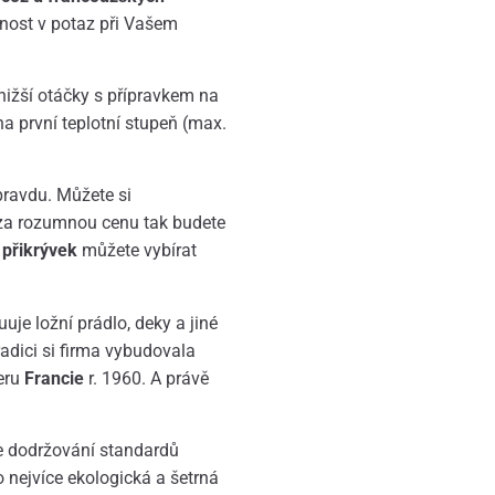
čnost v potaz při Vašem
nižší otáčky s přípravkem na
a první teplotní stupeň (max.
ravdu. Můžete si
, za rozumnou cenu tak budete
 přikrývek
můžete vybírat
uuje ložní prádlo, deky a jiné
adici si firma vybudovala
eru
Francie
r. 1960. A právě
je dodržování standardů
o nejvíce ekologická a šetrná