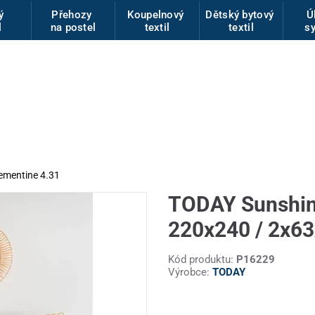
vý
Přehozy
Koupelnový
Dětský bytový
Ú
l
na postel
textil
textil
s
ementine 4.31
TODAY Sunshine
220x240 / 2x6
Kód produktu:
P16229
Výrobce:
TODAY