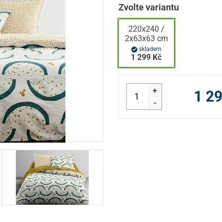
Zvolte variantu
220x240 /
2x63x63 cm
skladem
1 299 Kč
+
1 2
-