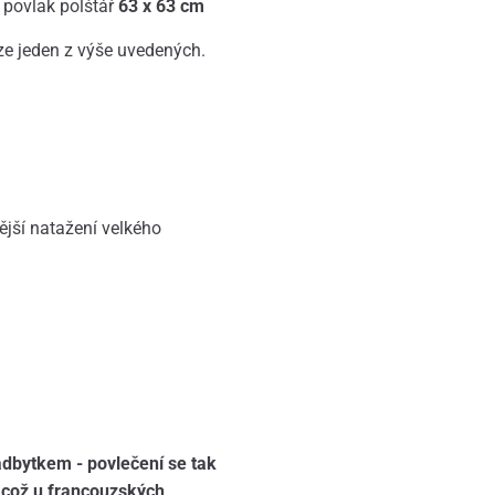
 povlak polštář
63 x 63 cm
ze jeden z výše uvedených.
jší natažení velkého
adbytkem - povlečení se tak
, což u francouzských