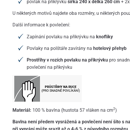
povlak na přikrývku
šířka 240 x délka 260 cm
+ 2x
U některých motivů najdete oba rozměry, u některých pou
Další informace k povlečení:
Zapínání povlaku na přikrývku na
knoflíky
Povlaky na polštáře zavírány na
hotelový přehyb
Prostřihy v rozích povlaku na přikrývku
pro snadně
povlečení na přikrývku
2
Materiál:
100 % bavlna (hustota 57 vláken na cm
)
Bavlna není předem vysrážená a povlečení není šito s n
při vyprání může srazit až o 4-6 % z původního rozměru