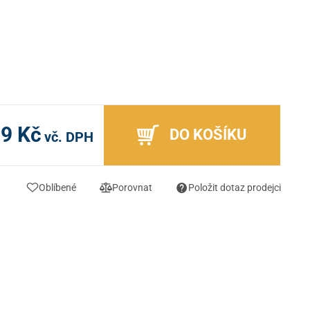
99 Kč
DO KOŠÍKU
vč. DPH
Oblíbené
Porovnat
Položit dotaz prodejci