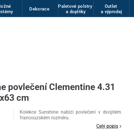
ložné
Paletové polstry
Outlet
Dekorace
ystémy
a doplňky
a výprodej
 povlečení Clementine 4.31
3x63 cm
Kolekce Sunshine nabízí povlečení v dvojitém
francouzském rozměru.
Celý popis