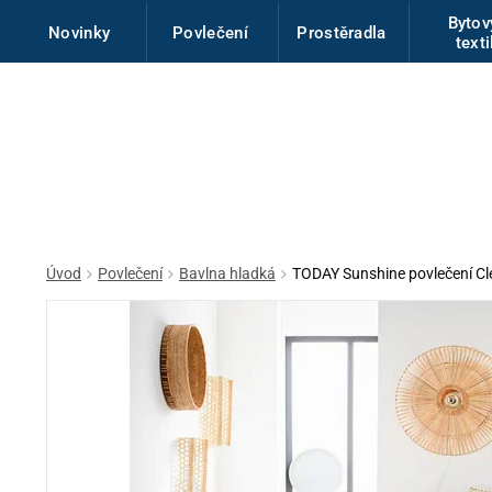
Byto
Novinky
Povlečení
Prostěradla
texti
Úvod
Povlečení
Bavlna hladká
TODAY Sunshine povlečení Cl