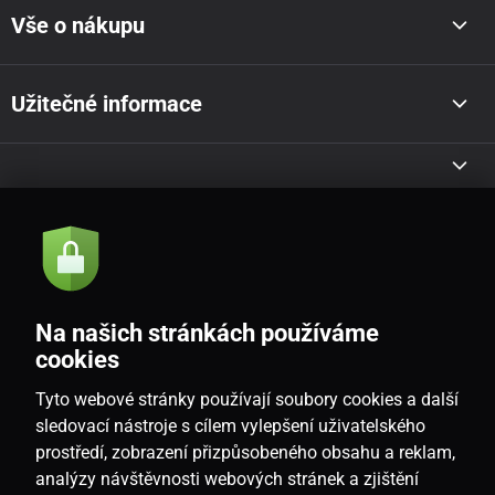
Vše o nákupu
Užitečné informace
Akce a novinky e-mailem
Odeslat
Na našich stránkách používáme
Souhlasím se
zásadami zpracování osobních údajů
cookies
Tyto webové stránky používají soubory cookies a další
sledovací nástroje s cílem vylepšení uživatelského
prostředí, zobrazení přizpůsobeného obsahu a reklam,
CZ
analýzy návštěvnosti webových stránek a zjištění