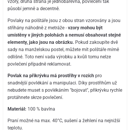
vzory, druhá strana je jednobarevná, povlečení tak
působí jemně a decentně.
Povlaky na polštáře jsou z obou stran vzorovány a jsou
stříhány náhodně z metráže -
vzory mohou být
umístěny v jiných polohách a nemusí obsahovat stejné
elementy, jako jsou na obrázku.
Pokud zakoupíte dvě
sady na manželskou postel, můžete mít polštáře mírně
odlišné. Toto není vada výrobku a kvůli tomu nelze
povlečení případně reklamovat.
Povlak na přikrývku má prostřihy v rozích
pro
snadnější povlékání a manipulaci. Díky prostřihům už
nebudete muset s povlékáním "bojovat", přikrývku rychle
protáhnete skrze povlečení.
Materiál:
100 % bavlna
Praní možné na max. 40°C, sušení a žehlení na nejnižší
teplotu.