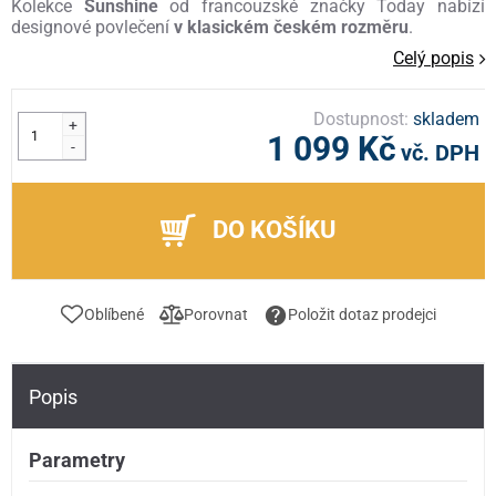
Kolekce
Sunshine
od francouzské značky Today nabízí
designové povlečení
v klasickém českém rozměru
.
Celý popis
Dostupnost:
skladem
+
1 099 Kč
-
vč. DPH
DO KOŠÍKU
Oblíbené
Porovnat
Položit dotaz prodejci
Popis
Parametry