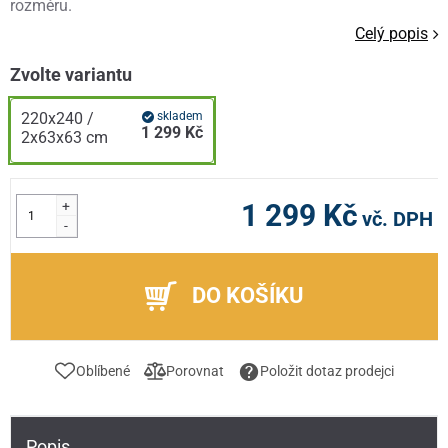
rozměru.
Celý popis
Zvolte variantu
220x240 /
skladem
1 299 Kč
2x63x63 cm
+
1 299 Kč
vč. DPH
-
DO KOŠÍKU
Oblíbené
Porovnat
Položit dotaz prodejci
Popis