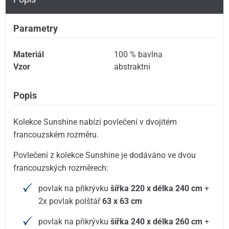
Parametry
Materiál
100 % bavlna
Vzor
abstraktní
Popis
Kolekce Sunshine nabízí povlečení v dvojitém
francouzském rozměru.
Povlečení z kolekce Sunshine je dodáváno ve dvou
francouzských rozměrech:
povlak na přikrývku
šířka 220 x délka 240 cm
+
2x povlak polštář
63 x 63 cm
povlak na přikrývku
šířka 240 x délka 260 cm
+