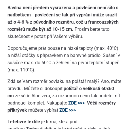
Bavlna není předem vysrážená a povlečení není šito s
nadbytkem - povlečení se tak při vyprání může srazit
až o 4-6 % z původního rozměru, což u francouzských
rozměrů může být až 10-15 cm.
Prosím berte tuto
skutečnost v potaz při Vašem výběru.
Doporučujeme prát pouze na nízké teploty (max. 40°C)
a nižší otáčky s přípravkem na barevné prádlo. Sušení v
sušičce max. do 60°C a žehlení na první teplotní stupeň
(max. 110°C).
Zdá se Vám rozměr povlaku na polštář malý? Ano, máte
pravdu. Můžete si dokoupit
polštář o velikosti 60x60
cm
ze série Aloe vera, za rozumnou cenu tak budete mít
padnoucí komplet. Nakupujte
ZDE >>>
Větší rozměry
přikrývek
můžete vybírat
ZDE >>>
Lefebvre textile
je firma, která pod
značkou
Today
distribuuje ložní prádlo, deky a jiné