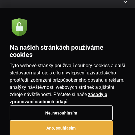
Akce a novinky e-mailem
Odeslat
Na našich stránkách používáme
Souhlasím se
zásadami zpracování osobních údajů
cookies
Tyto webové stránky používají soubory cookies a další
sledovací nástroje s cílem vylepšení uživatelského
prostředí, zobrazení přizpůsobeného obsahu a reklam,
CZ
analýzy návštěvnosti webových stránek a zjištění
zdroje návštěvnosti. Přečtěte si naše
zásady o
zpracování osobních údajů
.
Ne, nesouhlasím
Copyright © 2026
www.homeville.cz
. Všechna práva vyhrazena.
Ano, souhlasím