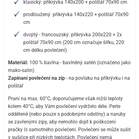
klasický: přikrývka 140x200 + polštář 70x90 cm
prodloužený: přikrývka 140x220 + polštář 70x90
cm
dvojitý - francouzský: přikrývka 200x220 + 2x
polštář 70x90 cm (200 cm označuje šířku, 220
cm délku povlečení)
Materiál:
100 % bavlna - bavlněný satén (označeno jako
mako-satin)
Zapínaní povlečení na zip
- na povlaku na přikrývku i na
polštář
Praní na max. 60°C, doporučujeme však nižší teploty
kolem 40°C, aby Vám povlečení vydrželo déle. Perte
odděleně (nebo pouze s podobnými odstíny) a naruby
se zavřenými zipy, aby nemohlo dojít k poškození
pračky či samotného povlečení. Povlečení se může sušit
v sušičce při nízkých teplotách. Povlečení nemá