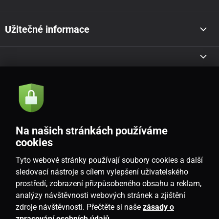
Užitečné informace
Akce a novinky e-mailem
Odeslat
Na našich stránkách používáme
Souhlasím se
zásadami zpracování osobních údajů
cookies
Tyto webové stránky používají soubory cookies a další
sledovací nástroje s cílem vylepšení uživatelského
prostředí, zobrazení přizpůsobeného obsahu a reklam,
CZ
analýzy návštěvnosti webových stránek a zjištění
zdroje návštěvnosti. Přečtěte si naše
zásady o
zpracování osobních údajů
.