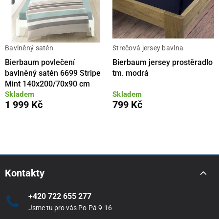
Bavlněný satén
Strečová jersey bavlna
Bierbaum povlečení
Bierbaum jersey prostěradlo
bavlněný satén 6699 Stripe
tm. modrá
Mint 140x200/70x90 cm
Skladem
Skladem
1 999 Kč
799 Kč
Kontakty
+420 722 655 277
Jsme tu pro vás Po-Pá 9-16