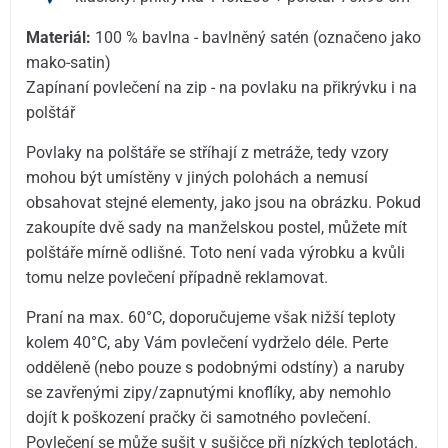
Materiál:
100 % bavlna - bavlněný satén (označeno jako
mako-satin)
Zapínaní povlečení na zip - na povlaku na přikrývku i na
polštář
Povlaky na polštáře se stříhají z metráže, tedy vzory
mohou být umístěny v jiných polohách a nemusí
obsahovat stejné elementy, jako jsou na obrázku. Pokud
zakoupíte dvě sady na manželskou postel, můžete mít
polštáře mírně odlišné. Toto není vada výrobku a kvůli
tomu nelze povlečení případně reklamovat.
Praní na max. 60°C, doporučujeme však nižší teploty
kolem 40°C, aby Vám povlečení vydrželo déle. Perte
odděleně (nebo pouze s podobnými odstíny) a naruby
se zavřenými zipy/zapnutými knoflíky, aby nemohlo
dojít k poškození pračky či samotného povlečení.
Povlečení se může sušit v sušičce při nízkých teplotách.