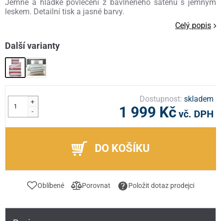
Jemné a hladké povlečení z bavlněného saténu s jemným
leskem. Detailní tisk a jasné barvy.
Celý popis
Další varianty
Dostupnost:
skladem
+
1 999 Kč
-
vč. DPH
DO KOŠÍKU
Oblíbené
Porovnat
Položit dotaz prodejci