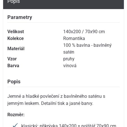
Popis
Parametry
Velikost
140x200 / 70x90 cm
Kolekce
Romantika
100 % bavlna - bavlněný
Materiál
satén
Vzor
pruhy
Barva
vínová
Popis
Jemné a hladké povlečení z bavlněného saténu s
jemným leskem. Detailní tisk a jasné barvy.
Rozměr:
klasický: přikrývka 140x200 + polštář 70x90 cm