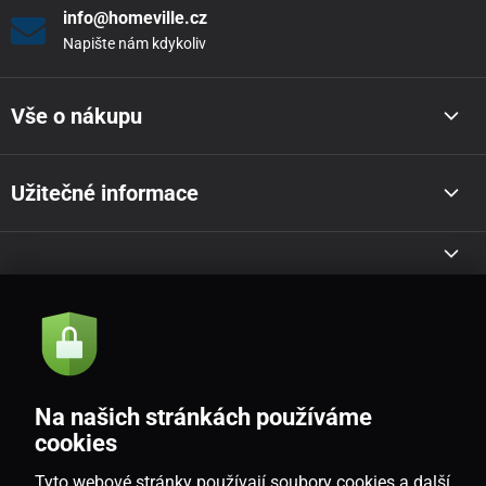
info@homeville.cz
Napište nám kdykoliv
Vše o nákupu
Užitečné informace
Akce a novinky e-mailem
Odeslat
Na našich stránkách používáme
Souhlasím se
zásadami zpracování osobních údajů
cookies
Tyto webové stránky používají soubory cookies a další