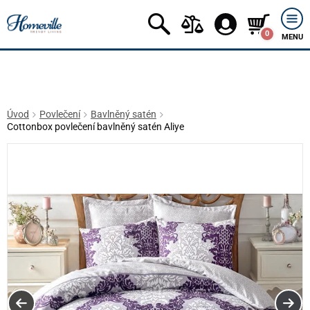
0
MENU
Úvod
Povlečení
Bavlněný satén
Cottonbox povlečení bavlněný satén Aliye