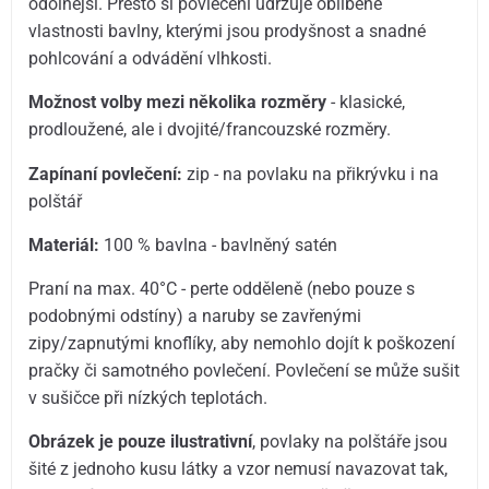
odolnější. Přesto si povlečení udržuje oblíbené
vlastnosti bavlny, kterými jsou prodyšnost a snadné
pohlcování a odvádění vlhkosti.
Možnost volby mezi několika rozměry
- klasické,
prodloužené, ale i dvojité/francouzské rozměry.
Zapínaní povlečení:
zip - na povlaku na přikrývku i na
polštář
Materiál:
100 % bavlna - bavlněný satén
Praní na max. 40°C - perte odděleně (nebo pouze s
podobnými odstíny) a naruby se zavřenými
zipy/zapnutými knoflíky, aby nemohlo dojít k poškození
pračky či samotného povlečení. Povlečení se může sušit
v sušičce při nízkých teplotách.
Obrázek je pouze ilustrativní
, povlaky na polštáře jsou
šité z jednoho kusu látky a vzor nemusí navazovat tak,