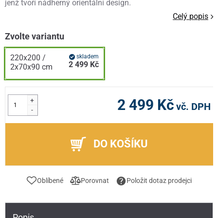
jenž tvoří nádherný orientální design.
Celý popis
Zvolte variantu
220x200 /
skladem
2 499 Kč
2x70x90 cm
+
2 499 Kč
vč. DPH
-
DO KOŠÍKU
Oblíbené
Porovnat
Položit dotaz prodejci
Popis