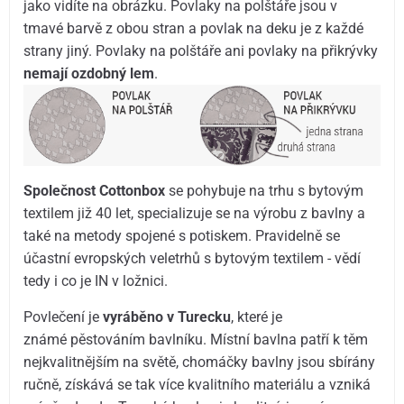
jako vidíte na obrázku. Povlaky na polštáře jsou v
tmavé barvě z obou stran a povlak na deku je z každé
strany jiný. Povlaky na polštáře ani povlaky na přikrývky
nemají ozdobný lem
.
Společnost Cottonbox
se pohybuje na trhu s bytovým
textilem již 40 let, specializuje se na výrobu z bavlny a
také na metody spojené s potiskem. Pravidelně se
účastní evropských veletrhů s bytovým textilem - vědí
tedy i co je IN v ložnici.
Povlečení je
vyráběno v Turecku
, které je
známé pěstováním bavlníku. Místní bavlna patří k těm
nejkvalitnějším na světě, chomáčky bavlny jsou sbírány
ručně, získává se tak více kvalitního materiálu a vzniká