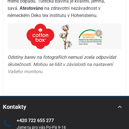
méně odpadu. Turecká bavlna je kvalitní, jemná,
savá.
Atestováno
na zdravotní nezávadnost v
německém Oeko tex institutu v Hohensteinu.
Odstíny barev na fotografiích nemusí zcela odpovídat
skutečnosti. Mohou se lišit v závislosti na nastavení
Vašeho monitoru.
Kontakty
+420 722 655 277
Jsme tu pro vás Po-Pá 9-16