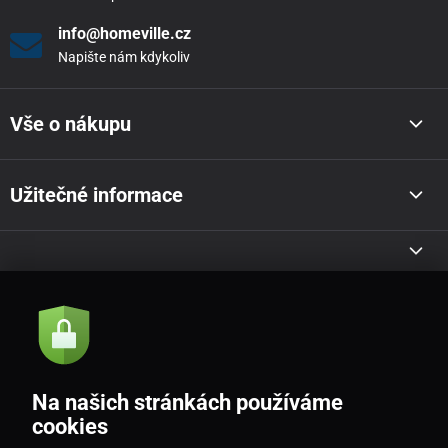
info@homeville.cz
Napište nám kdykoliv
Vše o nákupu
Užitečné informace
Akce a novinky e-mailem
Odeslat
Na našich stránkách používáme
Souhlasím se
zásadami zpracování osobních údajů
cookies