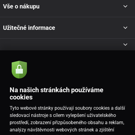
Vše o nákupu
Užitečné informace
Akce a novinky e-mailem
Odeslat
Na našich stránkách používáme
Souhlasím se
zásadami zpracování osobních údajů
cookies
Tyto webové stránky používají soubory cookies a další
sledovací nástroje s cílem vylepšení uživatelského
prostředí, zobrazení přizpůsobeného obsahu a reklam,
CZ
analýzy návštěvnosti webových stránek a zjištění