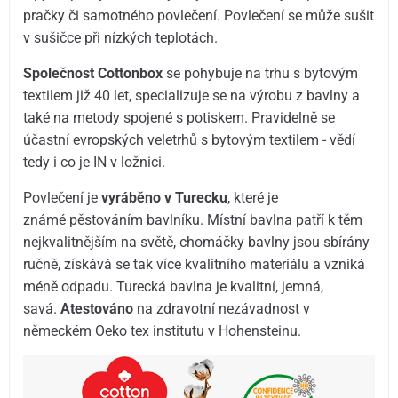
pračky či samotného povlečení. Povlečení se může sušit
v sušičce při nízkých teplotách.
Společnost Cottonbox
se pohybuje na trhu s bytovým
textilem již 40 let, specializuje se na výrobu z bavlny a
také na metody spojené s potiskem. Pravidelně se
účastní evropských veletrhů s bytovým textilem - vědí
tedy i co je IN v ložnici.
Povlečení je
vyráběno v Turecku
, které je
známé pěstováním bavlníku. Místní bavlna patří k těm
nejkvalitnějším na světě, chomáčky bavlny jsou sbírány
ručně, získává se tak více kvalitního materiálu a vzniká
méně odpadu. Turecká bavlna je kvalitní, jemná,
savá.
Atestováno
na zdravotní nezávadnost v
německém Oeko tex institutu v Hohensteinu.