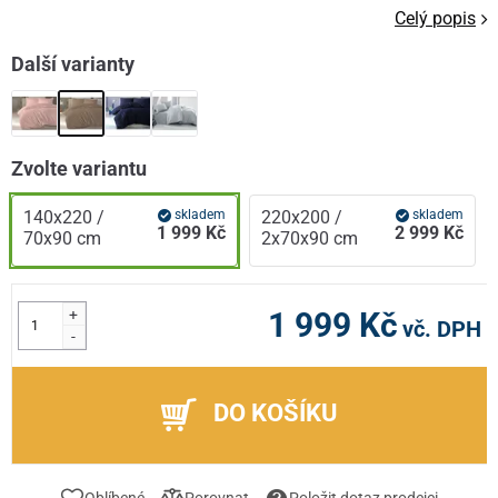
Celý popis
Další varianty
Zvolte variantu
140x220 /
skladem
220x200 /
skladem
1 999 Kč
2 999 Kč
70x90 cm
2x70x90 cm
+
1 999 Kč
vč. DPH
-
DO KOŠÍKU