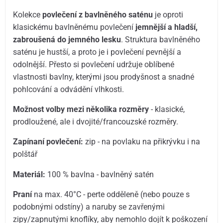
Kolekce
povlečení z bavlněného saténu
je oproti
klasickému bavlněnému povlečení
jemnější a hladší,
zabroušená do jemného lesku
. Struktura bavlněného
saténu je hustší, a proto je i povlečení pevnější a
odolnější. Přesto si povlečení udržuje oblíbené
vlastnosti bavlny, kterými jsou prodyšnost a snadné
pohlcování a odvádění vlhkosti.
Možnost volby mezi několika rozměry
- klasické,
prodloužené, ale i dvojité/francouzské rozměry.
Zapínaní povlečení:
zip - na povlaku na přikrývku i na
polštář
Materiál:
100 % bavlna - bavlněný satén
Praní
na max. 40°C - perte odděleně (nebo pouze s
podobnými odstíny) a naruby se zavřenými
zipy/zapnutými knoflíky, aby nemohlo dojít k poškození