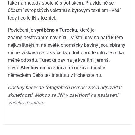
také na metody spojené s potiskem. Pravidelně se
účastní evropských veletrhů s bytovým textilem - vědí
tedy i co je IN v ložnici.
Povlečení je
vyráběno v Turecku
, které je
známé pěstováním bavlníku. Místní bavlna patří k těm
nejkvalitnějším na světě, chomáčky bavlny jsou sbírány
ručně, získává se tak více kvalitního materiálu a vzniká
méně odpadu. Turecká bavlna je kvalitní, jemná,
savá.
Atestováno
na zdravotní nezávadnost v
německém Oeko tex institutu v Hohensteinu.
Odstíny barev na fotografiích nemusí zcela odpovídat
skutečnosti. Mohou se lišit v závislosti na nastavení
Vašeho monitoru.