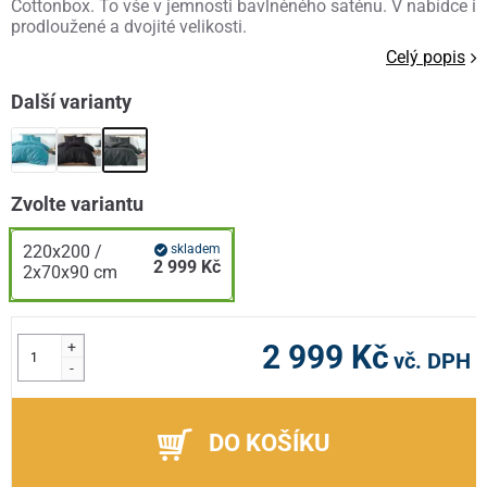
Cottonbox. To vše v jemnosti bavlněného saténu. V nabídce i
prodloužené a dvojité velikosti.
Celý popis
Další varianty
Zvolte variantu
220x200 /
skladem
2 999 Kč
2x70x90 cm
+
2 999 Kč
vč. DPH
-
DO KOŠÍKU