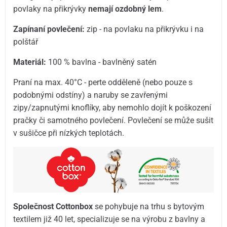
povlaky na přikrývky
nemají ozdobný lem
.
Zapínaní povlečení:
zip - na povlaku na přikrývku i na
polštář
Materiál:
100 % bavlna - bavlněný satén
Praní na max. 40°C - perte odděleně (nebo pouze s
podobnými odstíny) a naruby se zavřenými
zipy/zapnutými knoflíky, aby nemohlo dojít k poškození
pračky či samotného povlečení. Povlečení se může sušit
v sušičce při nízkých teplotách.
Společnost Cottonbox
se pohybuje na trhu s bytovým
textilem již 40 let, specializuje se na výrobu z bavlny a