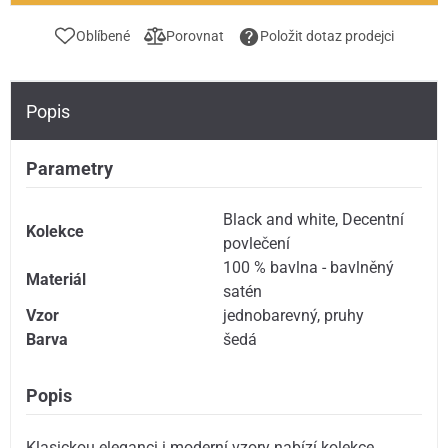
Oblíbené
Porovnat
Položit dotaz prodejci
Popis
Parametry
Black and white
,
Decentní
Kolekce
povlečení
100 % bavlna - bavlněný
Materiál
satén
Vzor
jednobarevný
,
pruhy
Barva
šedá
Popis
Klasickou eleganci i moderní vzory nabízí kolekce