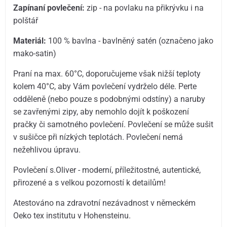
Zapínaní povlečení:
zip - na povlaku na přikrývku i na
polštář
Materiál:
100 % bavlna - bavlněný satén (označeno jako
mako-satin)
Praní na max. 60°C, doporučujeme však nižší teploty
kolem 40°C, aby Vám povlečení vydrželo déle. Perte
odděleně (nebo pouze s podobnými odstíny) a naruby
se zavřenými zipy, aby nemohlo dojít k poškození
pračky či samotného povlečení. Povlečení se může sušit
v sušičce při nízkých teplotách. Povlečení nemá
nežehlivou úpravu.
Povlečení s.Oliver - moderní, příležitostné, autentické,
přirozené a s velkou pozorností k detailům!
Atestováno na zdravotní nezávadnost v německém
Oeko tex institutu v Hohensteinu.