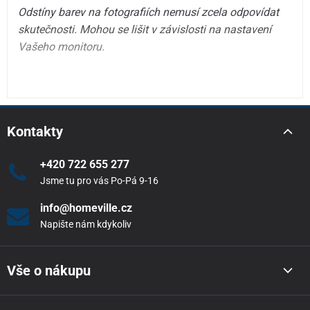
Odstíny barev na fotografiích nemusí zcela odpovídat
skutečnosti. Mohou se lišit v závislosti na nastavení
Vašeho monitoru.
Kontakty
+420 722 655 277
Jsme tu pro vás Po-Pá 9-16
info@homeville.cz
Napište nám kdykoliv
Vše o nákupu