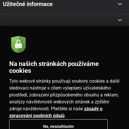
Užitečné informace
Akce a novinky e-mailem
Odeslat
Na našich stránkách používáme
Souhlasím se
zásadami zpracování osobních údajů
cookies
Tyto webové stránky používají soubory cookies a další
sledovací nástroje s cílem vylepšení uživatelského
prostředí, zobrazení přizpůsobeného obsahu a reklam,
CZ
analýzy návštěvnosti webových stránek a zjištění
zdroje návštěvnosti. Přečtěte si naše
zásady o
zpracování osobních údajů
.
Ne, nesouhlasím