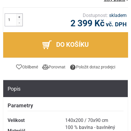
Dostupnost:
skladem
+
2 399 Kč
-
vč. DPH
DO KOŠÍKU
Oblíbené
Porovnat
Položit dotaz prodejci
Popis
Parametry
Velikost
140x200 / 70x90 cm
100 % bavlna - bavlněný
Materiál