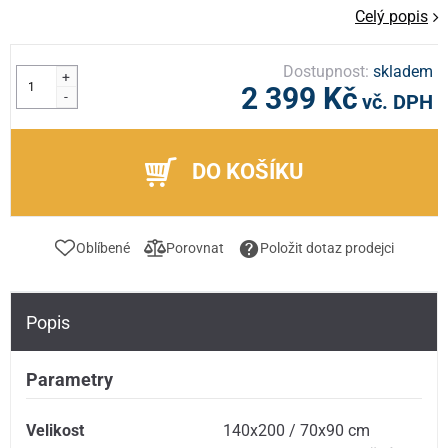
Celý popis
Dostupnost:
skladem
+
2 399 Kč
-
vč. DPH
DO KOŠÍKU
Oblíbené
Porovnat
Položit dotaz prodejci
Popis
Parametry
Velikost
140x200 / 70x90 cm