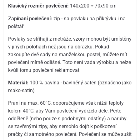
Klasický rozměr povlečení:
140x200 + 70x90 cm
Zapínaní povlečení:
zip - na povlaku na přikrývku i na
polštář
Povlaky se stříhají z metráže, vzory mohou být umístěny
v jiných polohách než jsou na obrázku. Pokud
zakoupíte dvě sady na manželskou postel, můžete mít
povlečení mírně odlišné. Toto není vada výrobku a nelze
kvůli tomu povlečení reklamovat.
Materiál:
100 % bavlna - bavlněný satén (označeno jako
mako-satin)
Praní na max. 60°C, doporučujeme však nižší teploty
kolem 40°C, aby Vám povlečení vydrželo déle. Perte
odděleně (nebo pouze s podobnými odstíny) a naruby
se zavřenými zipy, aby nemohlo dojít k poškození
pračky či samotného povlečení. Povlečení se může sušit