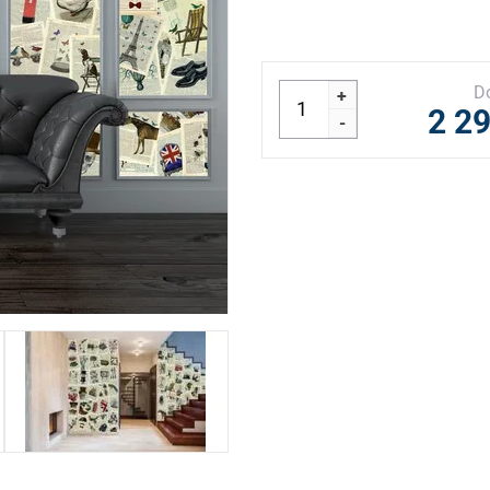
D
+
2 2
-