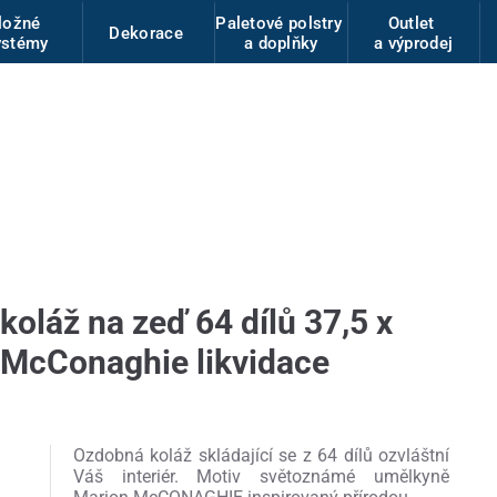
ložné
Paletové polstry
Outlet
Dekorace
ystémy
a doplňky
a výprodej
 koláž na zeď 64 dílů 37,5 x
McConaghie likvidace
Ozdobná koláž skládající se z 64 dílů ozvláštní
Váš interiér. Motiv světoznámé umělkyně