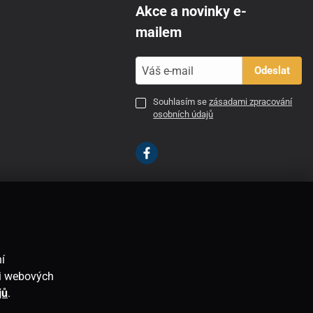
Akce a novinky e-
mailem
Odeslat
Souhlasím se
zásadami zpracování
osobních údajů
CZ
í
ti webových
jů
.