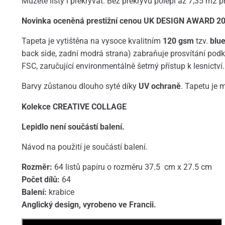
Můžete listy i překrývat. Bez překryvů polepí až 7,35 m2 p
Novinka oceněná prestižní cenou UK DESIGN AWARD 20
Tapeta je vytištěna na vysoce kvalitním
120 gsm
tzv.
blu
back side, zadní modrá strana) zabraňuje prosvítání podkl
FSC, zaručující environmentálně šetrný přístup k lesnictví.
Barvy zůstanou dlouho syté díky
UV ochraně
. Tapetu je 
Kolekce CREATIVE COLLAGE
Lepidlo není součástí balení.
Návod na použití je součástí balení.
Rozměr:
64 listů papíru o rozměru 37.5 cm x 27.5 cm
Počet dílů:
64
Balení:
krabice
Anglický design, vyrobeno ve Francii.