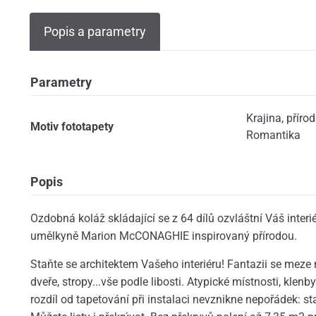
Popis a parametry
Parametry
Krajina, příro
Motiv fototapety
Romantika
Popis
Ozdobná koláž skládající se z 64 dílů ozvláštní Váš inter
umělkyně Marion McCONAGHIE inspirovaný přírodou.
Staňte se architektem Vašeho interiéru! Fantazii se meze n
dveře, stropy...vše podle libosti. Atypické místnosti, klenb
rozdíl od tapetování při instalaci nevznikne nepořádek: sta