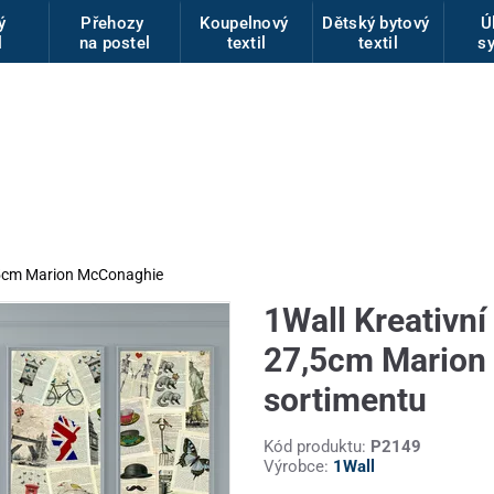
vý
Přehozy
Koupelnový
Dětský bytový
Ú
l
na postel
textil
textil
s
27,5cm Marion McConaghie
1Wall Kreativní
27,5cm Marion 
sortimentu
Kód produktu:
P2149
Výrobce:
1Wall