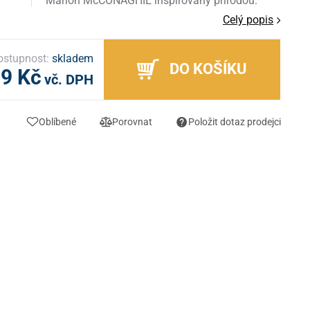
Marion McCONAGHIE inspirovaný přírodou.
Celý popis
ostupnost:
skladem
DO KOŠÍKU
99 Kč
vč. DPH
Oblíbené
Porovnat
Položit dotaz prodejci