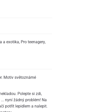
da a exotika
,
Pro teenagery
,
iér. Motiv světoznámé
ekladou. Polepte si zdi,
y ... nyní žádný problém! Na
čí potřít lepidlem a nalepit.