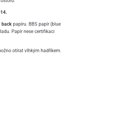
rostoru.
14.
e back
papíru. BBS papír (blue
adu. Papír nese certifikaci
možno otírat vlhkým hadříkem.