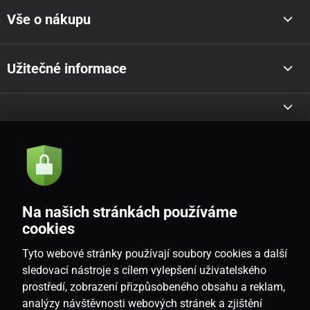
Vše o nákupu
Užitečné informace
Akce a novinky e-mailem
Odeslat
Na našich stránkách používáme
Souhlasím se
zásadami zpracování osobních údajů
cookies
Tyto webové stránky používají soubory cookies a další
sledovací nástroje s cílem vylepšení uživatelského
prostředí, zobrazení přizpůsobeného obsahu a reklam,
CZ
analýzy návštěvnosti webových stránek a zjištění