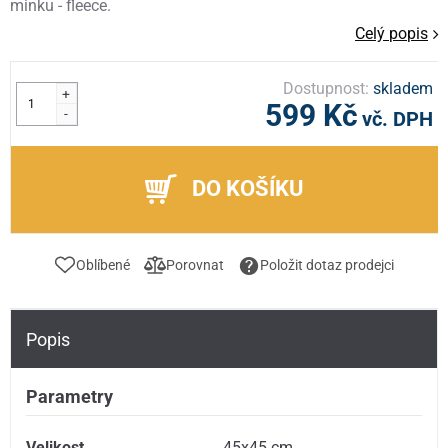
minku - fleece.
Celý popis
Dostupnost:
skladem
+
599 Kč
-
vč. DPH
DO KOŠÍKU
Oblíbené
Porovnat
Položit dotaz prodejci
Popis
Parametry
Velikost
45x45 cm