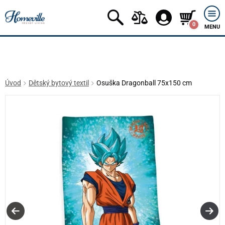
0
MENU
Úvod
Dětský bytový textil
Osuška Dragonball 75x150 cm