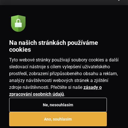
Akce a novinky e-mailem
Odeslat
Na našich stránkách používáme
Souhlasím se
zásadami zpracování osobních údajů
cookies
Tyto webové stránky používají soubory cookies a další
sledovací nástroje s cílem vylepšení uživatelského
prostředí, zobrazení přizpůsobeného obsahu a reklam,
CZ
analýzy návštěvnosti webových stránek a zjištění
zdroje návštěvnosti. Přečtěte si naše
zásady o
zpracování osobních údajů
.
Ne, nesouhlasím
Copyright © 2026
www.homeville.cz
. Všechna práva vyhrazena.
Ano, souhlasím