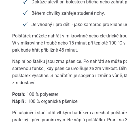
Dokáže ulevit při bolestech břicha nebo zahřát p
Během chvilky zahřeje studené nohy.
Je vhodný i pro děti - jako kamarád pro klidné u
Polštářek můžete nahřát v mikrovlnné nebo elektrické tro
W v mikrovlnné troubě nebo 15 minut při teplotě 100 °C v e
pak bude hřát přibližně 45 minut.
Náplní polštářku jsou zrna pšenice. Po nahřátí se může pol
správnou funkci, kdy pšenice uvolňuje ze zrn vlhkost. Bě
polštářek vyschne. S nahřátím je spojena i změna vůně, k
zrn dostaví.
Potah:
100 % polyester
Náplň :
100 % organická pšenice
Při ušpinění stačí otřít vlhkým hadříkem a nechat polštář
pratelný - před praním vyjměte náplň polštářku. Praní na 