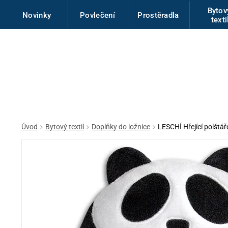
Byto
Novinky
Povlečení
Prostěradla
texti
Úvod
Bytový textil
Doplňky do ložnice
LESCHÍ Hřející polšt