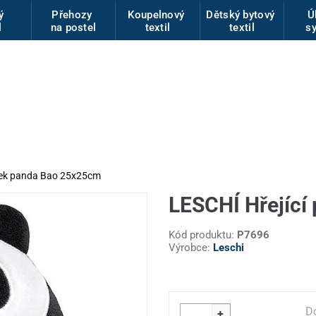
vý
Přehozy
Koupelnový
Dětský bytový
Ú
l
na postel
textil
textil
s
ářek panda Bao 25x25cm
LESCHÍ Hřející
Kód produktu:
P7696
Výrobce:
Leschi
D
+