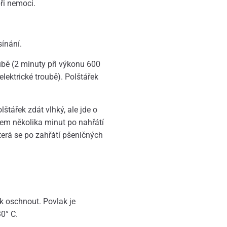
ři nemoci.
sínání.
ubě (2 minuty při výkonu 600
lektrické troubě). Polštářek
štářek zdát vlhký, ale jde o
hem několika minut po nahřátí
terá se po zahřátí pšeničných
ek oschnout. Povlak je
30° C.