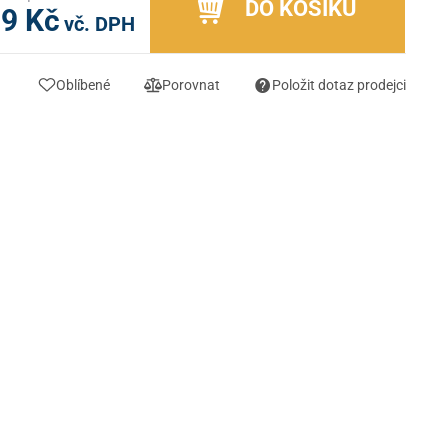
DO KOŠÍKU
99 Kč
vč. DPH
Oblíbené
Porovnat
Položit dotaz prodejci