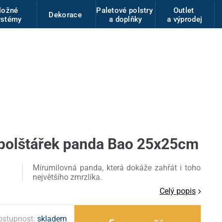
ložné
Paletové polstry
Outlet
Dekorace
ystémy
a doplňky
a výprodej
 polštářek panda Bao 25x25cm
Mírumilovná panda, která dokáže zahřát i toho
největšího zmrzlíka.
Celý popis
ostupnost:
skladem