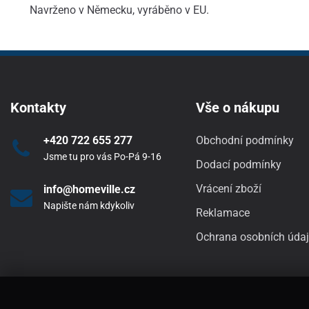
Navrženo v Německu, vyráběno v EU.
Kontakty
Vše o nákupu
+420 722 655 277
Obchodní podmínky
Jsme tu pro vás Po-Pá 9-16
Dodací podmínky
Vrácení zboží
info@homeville.cz
Napište nám kdykoliv
Reklamace
Ochrana osobních úda