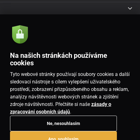
Akce a novinky e-mailem
Odeslat
Na našich stránkách používáme
Souhlasím se
zásadami zpracování osobních údajů
cookies
Tyto webové stránky používají soubory cookies a další
sledovací nástroje s cílem vylepšení uživatelského
prostředí, zobrazení přizpůsobeného obsahu a reklam,
CZ
analýzy návštěvnosti webových stránek a zjištění
zdroje návštěvnosti. Přečtěte si naše
zásady o
zpracování osobních údajů
.
Ne, nesouhlasím
Copyright © 2026
www.homeville.cz
. Všechna práva vyhrazena.
Ano, souhlasím