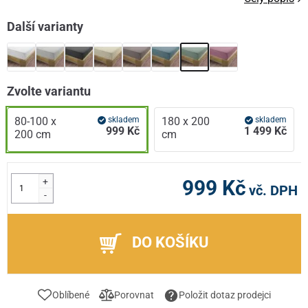
Další varianty
Zvolte variantu
80-100 x
skladem
180 x 200
skladem
999 Kč
1 499 Kč
200 cm
cm
+
999 Kč
vč. DPH
-
DO KOŠÍKU
Oblíbené
Porovnat
Položit dotaz prodejci