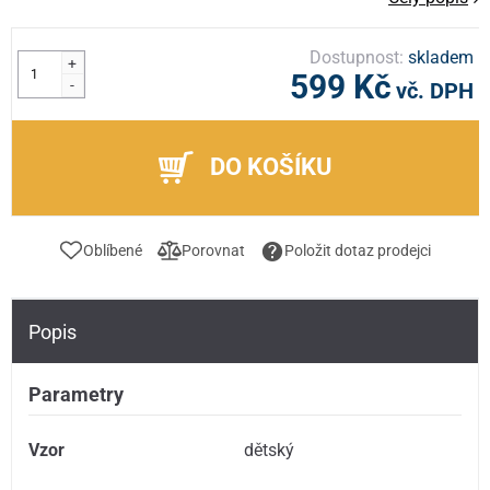
Dostupnost:
skladem
+
599 Kč
-
vč. DPH
DO KOŠÍKU
Oblíbené
Porovnat
Položit dotaz prodejci
Popis
Parametry
Vzor
dětský