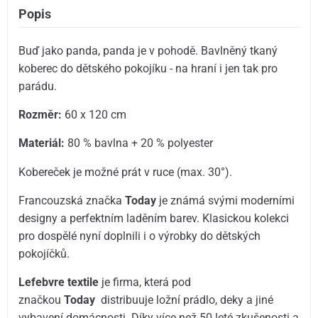
Popis
Buď jako panda, panda je v pohodě. Bavlněný tkaný
koberec do dětského pokojíku - na hraní i jen tak pro
parádu.
Rozměr:
60 x 120 cm
Materiál:
80 % bavlna + 20 % polyester
Kobereček je možné prát v ruce (max. 30°).
Francouzská značka
Today
je známá svými moderními
designy a perfektním laděním barev. Klasickou kolekci
pro dospělé nyní doplnili i o výrobky do dětských
pokojíčků.
Lefebvre textile
je firma, která pod
značkou
Today
distribuuje ložní prádlo, deky a jiné
vybavení domácnosti. Díky více než 50 leté zkušenosti a