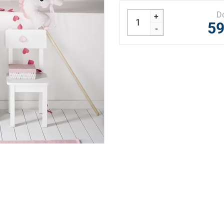
D
+
59
-