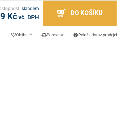
ostupnost:
skladem
DO KOŠÍKU
9 Kč
vč. DPH
Oblíbené
Porovnat
Položit dotaz prodejci