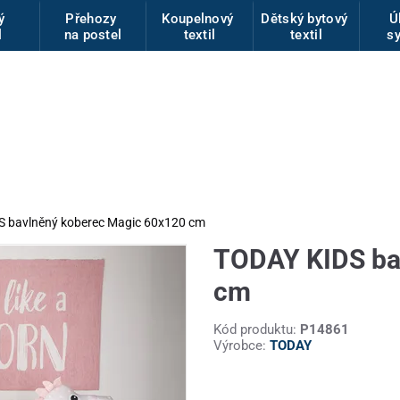
vý
Přehozy
Koupelnový
Dětský bytový
Ú
l
na postel
textil
textil
s
 bavlněný koberec Magic 60x120 cm
TODAY KIDS ba
cm
Kód produktu:
P14861
Výrobce:
TODAY