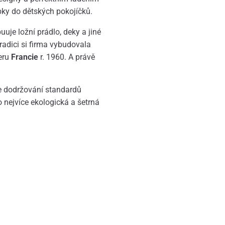
obky do dětských pokojíčků.
buuje ložní prádlo, deky a jiné
radici si firma vybudovala
eru
Francie
r. 1960. A právě
je dodržování standardů
o nejvíce ekologická a šetrná