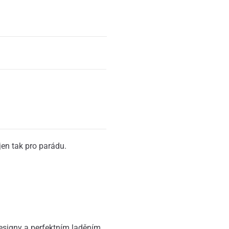
jen tak pro parádu.
signy a perfektním laděním