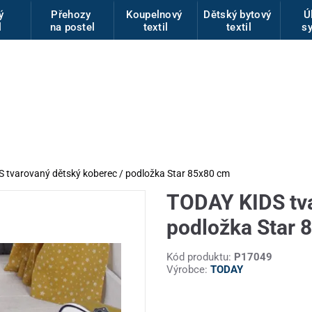
vý
Přehozy
Koupelnový
Dětský bytový
Ú
l
na postel
textil
textil
s
 tvarovaný dětský koberec / podložka Star 85x80 cm
TODAY KIDS tva
podložka Star 
Kód produktu:
P17049
Výrobce:
TODAY