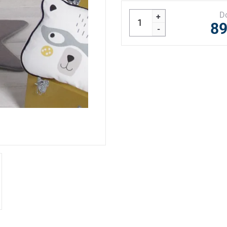
D
+
89
-