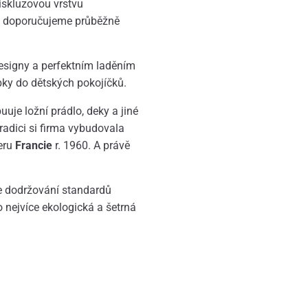
iskluzovou vrstvu
e, doporučujeme průběžně
signy a perfektním laděním
obky do dětských pokojíčků.
buuje ložní prádlo, deky a jiné
radici si firma vybudovala
eru
Francie
r. 1960. A právě
je dodržování standardů
o nejvíce ekologická a šetrná