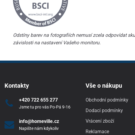
Odstíny barev na fotografiích nemusí zcela odpovídat skut
závislosti na nastavení Vašeho monitoru.
Kontakty
Vše o nákupu
+420 722 655 277
Obchodní podmínky
Jsme tu pro vás Po-Pá 9-16
Dodací podmínky
Vrácení zboží
info@homeville.cz
Napište nám kdykoliv
Reklamace