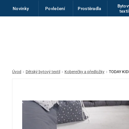
Byto
Novinky
Povlečení
Prostěradla
texti
Úvod
Dětský bytový textil
Koberečky a předložky
TODAY KIDS