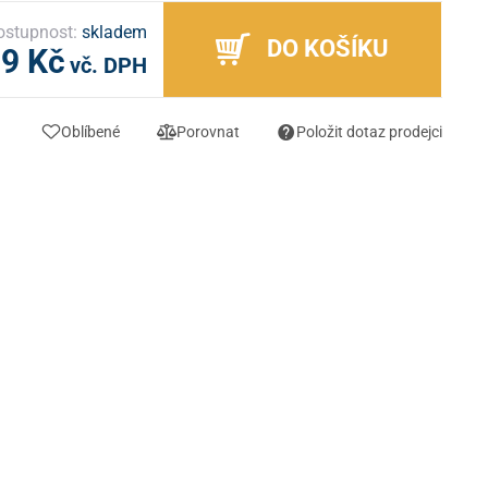
ostupnost:
skladem
DO KOŠÍKU
9 Kč
vč. DPH
Oblíbené
Porovnat
Položit dotaz prodejci