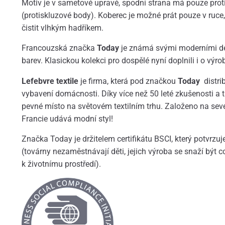
Motiv je v sametové upravě, spodní strana má pouze prot
(protiskluzové body). Koberec je možné prát pouze v ruc
čistit vlhkým hadříkem.
Francouzská značka
Today
je známá svými moderními de
barev. Klasickou kolekci pro dospělé nyní doplnili i o výr
Lefebvre textile
je firma, která pod značkou
Today
distri
vybavení domácnosti. Díky více než 50 leté zkušenosti a t
pevné místo na světovém textilním trhu. Založeno na sev
Francie udává modní styl!
Značka Today je držitelem certifikátu BSCI, který potvrzu
(továrny nezaměstnávají děti, jejich výroba se snaží být c
k životnímu prostředí).