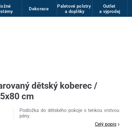
ložné
Paletové polstry
Outlet
Dekorace
ystémy
a doplňky
a výprodej
rovaný dětský koberec /
85x80 cm
Podložka do dětského pokoje s tenkou vrstvou
pěny.
Celý popis