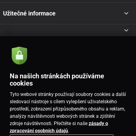
Užitečné informace
Akce a novinky e-mailem
Odeslat
Na našich stránkách používáme
Souhlasím se
zásadami zpracování osobních údajů
cookies
Tyto webové stránky používají soubory cookies a další
sledovací nástroje s cílem vylepšení uživatelského
prostředí, zobrazení přizpůsobeného obsahu a reklam,
CZ
analýzy návštěvnosti webových stránek a zjištění
zdroje návštěvnosti. Přečtěte si naše
zásady o
zpracování osobních údajů
.