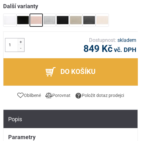
Další varianty
Dostupnost:
skladem
+
849 Kč
-
vč. DPH
DO KOŠÍKU
Oblíbené
Porovnat
Položit dotaz prodejci
Popis
Parametry