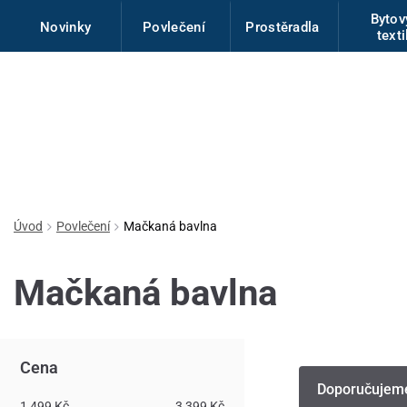
Byto
Novinky
Povlečení
Prostěradla
texti
Úvod
Povlečení
Mačkaná bavlna
Mačkaná bavlna
Cena
Doporučujem
1 499 Kč
3 399 Kč