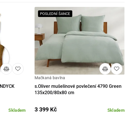
POSLEDNÍ ŠANCE
Mačkaná bavlna
Detail
Do košíku
VANDYCK
s.Oliver mušelínové povlečení 4790 Green
135x200/80x80 cm
3 399 Kč
Skladem
Skladem