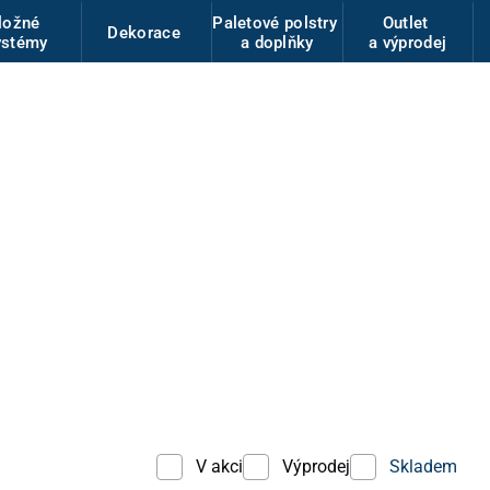
ložné
Paletové polstry
Outlet
Dekorace
ystémy
a doplňky
a výprodej
V akci
Výprodej
Skladem