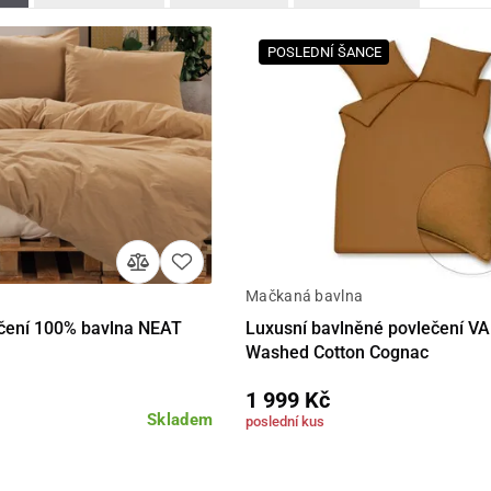
POSLEDNÍ ŠANCE
Mačkaná bavlna
Detail
Detail
čení 100% bavlna NEAT
Luxusní bavlněné povlečení 
Washed Cotton Cognac
1 999 Kč
Skladem
poslední kus