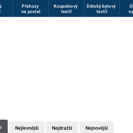
vý
Přehozy
Koupelnový
Dětský bytový
Ú
l
na postel
textil
textil
s
e
Nejlevnější
Nejdražší
Nejnovější