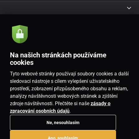
Akce a novinky e-mailem
Odeslat
Na našich stránkách používáme
Souhlasím se
zásadami zpracování osobních údajů
cookies
Tyto webové stránky používají soubory cookies a další
sledovací nástroje s cílem vylepšení uživatelského
prostředí, zobrazení přizpůsobeného obsahu a reklam,
CZ
analýzy návštěvnosti webových stránek a zjištění
zdroje návštěvnosti. Přečtěte si naše
zásady o
zpracování osobních údajů
.
Ne, nesouhlasím
Copyright © 2026
www.homeville.cz
. Všechna práva vyhrazena.
Ano, souhlasím