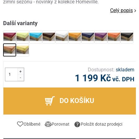
zimní sezónu - novinky z kolekce Homeville.
Celý popis
Další varianty
Dostupnost:
skladem
+
1 199 Kč
-
vč. DPH
DO KOŠÍKU
Oblíbené
Porovnat
Položit dotaz prodejci