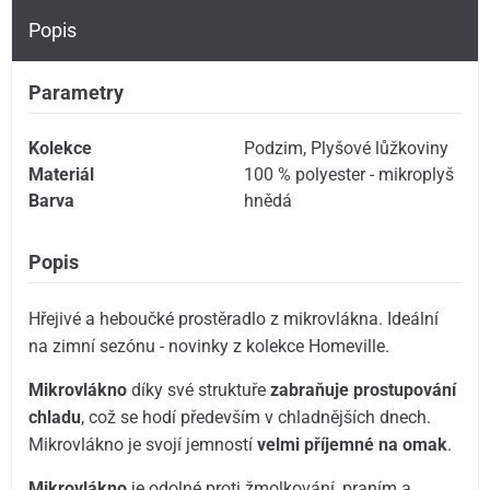
Popis
Parametry
Kolekce
Podzim
,
Plyšové lůžkoviny
Materiál
100 % polyester - mikroplyš
Barva
hnědá
Popis
Hřejivé a heboučké prostěradlo z mikrovlákna. Ideální
na zimní sezónu - novinky z kolekce Homeville.
Mikrovlákno
díky své struktuře
zabraňuje prostupování
chladu
, což se hodí především v chladnějších dnech.
Mikrovlákno je svojí jemností
velmi příjemné na omak
.
Mikrovlákno
je odolné proti žmolkování, praním a