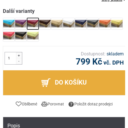
Další varianty
Dostupnost:
skladem
+
799 Kč
-
vč. DPH
DO KOŠÍKU
Oblíbené
Porovnat
Položit dotaz prodejci
Popis