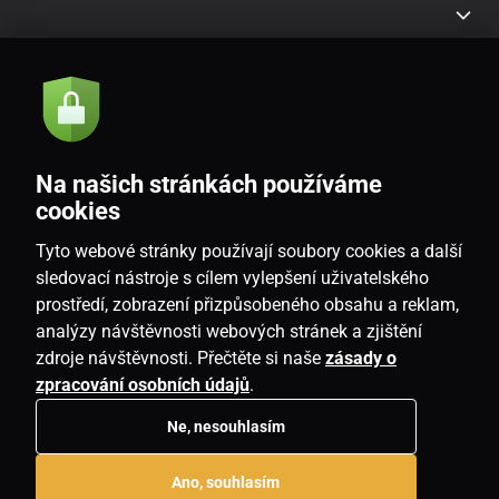
Akce a novinky e-mailem
Odeslat
Na našich stránkách používáme
Souhlasím se
zásadami zpracování osobních údajů
cookies
Tyto webové stránky používají soubory cookies a další
sledovací nástroje s cílem vylepšení uživatelského
prostředí, zobrazení přizpůsobeného obsahu a reklam,
CZ
analýzy návštěvnosti webových stránek a zjištění
zdroje návštěvnosti. Přečtěte si naše
zásady o
zpracování osobních údajů
.
Ne, nesouhlasím
Copyright © 2026
www.homeville.cz
. Všechna práva vyhrazena.
Ano, souhlasím