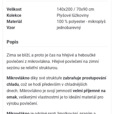
Velikost
140x200 / 70x90 cm
Kolekce
Plyšové lůžkoviny
Materiál
100 % polyester - mikroplyš
Vzor
jednobarevný
Popis
Zima se blíží, a proto je čas na hřejivé a heboučké
povlečení z mikrovlákna. Hřejivé povlečení na zimní
sezónu se reliéfní strukturou.
Mikrovlákno
díky své struktuře
zabraňuje prostupování
chladu
, což se hodí především v chladnějších
dnech. Mikrovlákno je svojí jemností
velmi příjemné na
omak
, veškerými vlastnostmi je to ideální materiál pro
výrobu povlečení.
Mikrovlákno
je odolné proti žmolkování, praním a