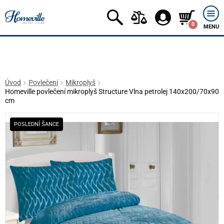
0
MENU
Úvod
Povlečení
Mikroplyš
Homeville povlečení mikroplyš Structure Vlna petrolej 140x200/70x90
cm
POSLEDNÍ ŠANCE