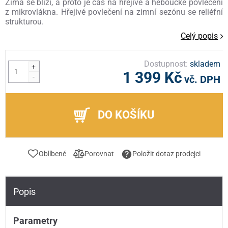
Zima se blíží, a proto je čas na hřejivé a heboučké povlečení
z mikrovlákna. Hřejivé povlečení na zimní sezónu se reliéfní
strukturou.
Celý popis
Dostupnost:
skladem
+
1 399 Kč
-
vč. DPH
DO KOŠÍKU
Oblíbené
Porovnat
Položit dotaz prodejci
Popis
Parametry