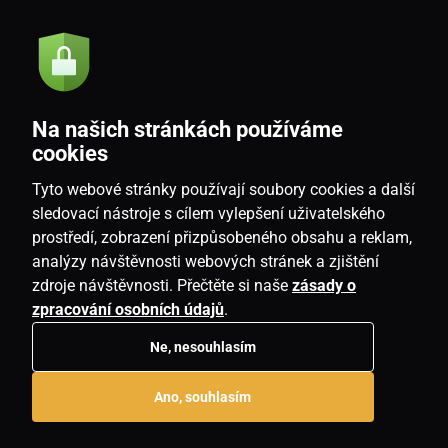
Akce a novinky e-mailem
Odeslat
Na našich stránkách používáme
Souhlasím se
zásadami zpracování osobních údajů
cookies
Tyto webové stránky používají soubory cookies a další
sledovací nástroje s cílem vylepšení uživatelského
prostředí, zobrazení přizpůsobeného obsahu a reklam,
CZ
analýzy návštěvnosti webových stránek a zjištění
zdroje návštěvnosti. Přečtěte si naše
zásady o
zpracování osobních údajů
.
Ne, nesouhlasím
Copyright © 2026
www.homeville.cz
. Všechna práva vyhrazena.
Ano, souhlasím
E-shop vytvořila
SIMPLIA.cz